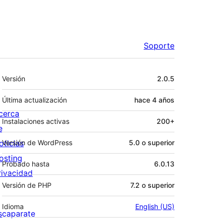
Soporte
Meta
Versión
2.0.5
Última actualización
hace
4 años
cerca
Instalaciones activas
200+
e
oticias
Versión de WordPress
5.0 o superior
osting
Probado hasta
6.0.13
rivacidad
Versión de PHP
7.2 o superior
Idioma
English (US)
scaparate