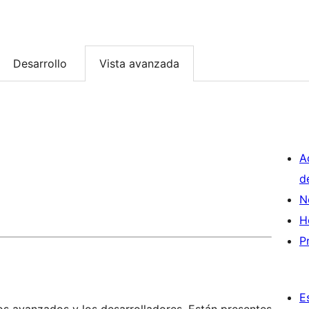
Desarrollo
Vista avanzada
A
d
N
H
P
E
os avanzados y los desarrolladores. Están presentes