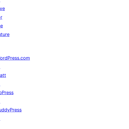
ive
or
he
uture
ordPress.com
↗
att
↗
bPress
↗
uddyPress
↗