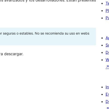
T
P
P
ser seguras o estables. No se recomienda su uso en webs
A
S
D
ra descargar.
W
I
E
D