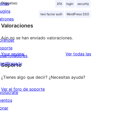
emas
Etiquetas:
2FA
login
security
lugins
two factor auth
WordPress SSO
atrones
Valoraciones
Aún no se han enviado valoraciones.
prender
oporte
valoraciones
Your review
Ver todas las
esarrolladores
ordPress.tv
Soporte
↗
¿Tienes algo que decir? ¿Necesitas ayuda?
Ver el foro de soporte
nvolúcrate
ventos
onar
↗