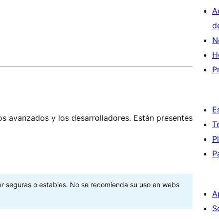
A
d
N
H
P
E
os avanzados y los desarrolladores. Están presentes
T
P
P
ser seguras o estables. No se recomienda su uso en webs
A
S