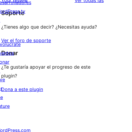
valoraciones
Your review
Ver todas las
esarrolladores
ordPress.tv
Soporte
↗
¿Tienes algo que decir? ¿Necesitas ayuda?
Ver el foro de soporte
nvolúcrate
Donar
ventos
onar
¿Te gustaría apoyar el progreso de este
↗
plugin?
ive
or
Dona a este plugin
he
uture
ordPress.com