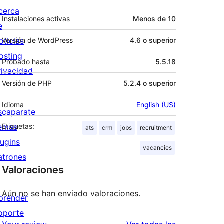
cerca
Instalaciones activas
Menos de 10
e
oticias
Versión de WordPress
4.6 o superior
osting
Probado hasta
5.5.18
rivacidad
Versión de PHP
5.2.4 o superior
Idioma
English (US)
scaparate
emas
Etiquetas:
ats
crm
jobs
recruitment
lugins
vacancies
atrones
Valoraciones
Aún no se han enviado valoraciones.
prender
oporte