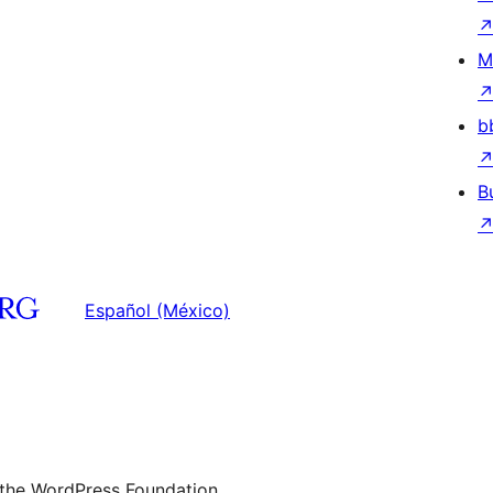
M
b
B
Español (México)
 the WordPress Foundation.