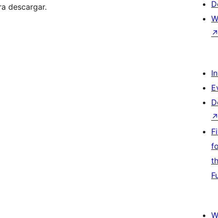
D
ra descargar.
W
I
E
D
F
f
t
F
W