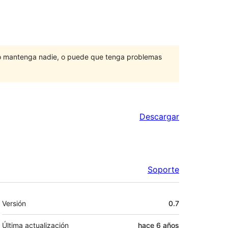
lo mantenga nadie, o puede que tenga problemas
Descargar
Soporte
Meta
Versión
0.7
Última actualización
hace
6 años