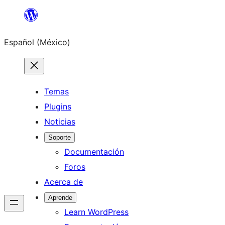
Saltar
al
Español (México)
contenido
Temas
Plugins
Noticias
Soporte
Documentación
Foros
Acerca de
Aprende
Learn WordPress