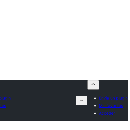
plugin
Envía un plugin
itos
Mis favoritos
Acceder