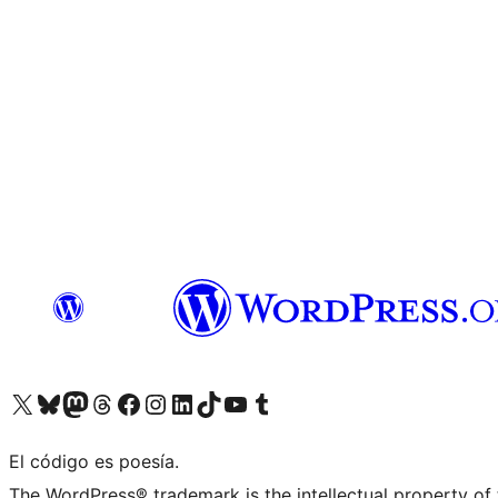
Visita nuestra cuenta de X (anteriormente Twitter)
Visita nuestra cuenta de Bluesky
Visita nuestra cuenta de Mastodon
Visita nuestra cuenta de Threads
Visita nuestra página de Facebook
Visita nuestra cuenta de Instagram
Visita nuestra cuenta de LinkedIn
Visita nuestra cuenta de TikTok
Visita nuestro canal de YouTube
Visita nuestra cuenta de Tumblr
El código es poesía.
The WordPress® trademark is the intellectual property of