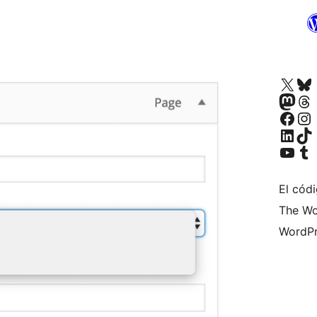
Visita nuestra cuenta de X (an
Visita nues
Visita nuestra 
Visita nue
Visita nuestra p
Visita nu
Visita nuestra cuen
Visita nuestr
Visita nuestro ca
Visita nuest
El códi
The Wo
WordPr