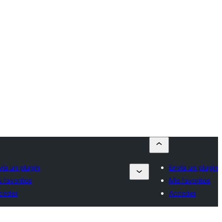
vía un plugin
Envía un plugin
s favoritos
Mis favoritos
ceder
Acceder