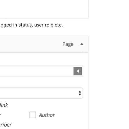
gged in status, user role etc.