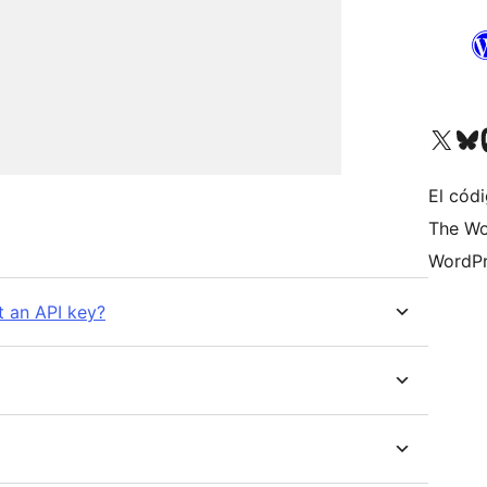
Visita nuestra cuenta de X (an
Visita nues
Vi
El códi
The Wo
WordPr
t an API key?