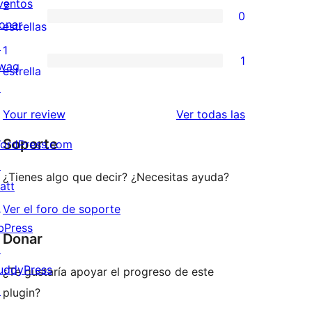
valoraciones
ventos
2
0
estrellas
de
onar
0
estrellas
3
↗
valoraciones
1
1
estrellas
wag
de
1
estrella
↗
2
valoración
estrellas
de
valoraciones
Your review
Ver todas las
1
Soporte
ordPress.com
estrellas
↗
¿Tienes algo que decir? ¿Necesitas ayuda?
att
↗
Ver el foro de soporte
bPress
Donar
↗
uddyPress
¿Te gustaría apoyar el progreso de este
↗
plugin?