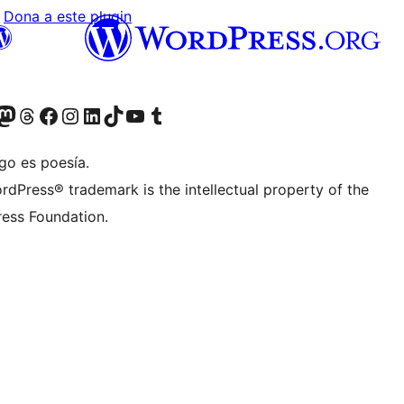
Dona a este plugin
teriormente Twitter)
tra cuenta de Bluesky
sita nuestra cuenta de Mastodon
Visita nuestra cuenta de Threads
Visita nuestra página de Facebook
Visita nuestra cuenta de Instagram
Visita nuestra cuenta de LinkedIn
Visita nuestra cuenta de TikTok
Visita nuestro canal de YouTube
Visita nuestra cuenta de Tumblr
go es poesía.
rdPress® trademark is the intellectual property of the
ess Foundation.