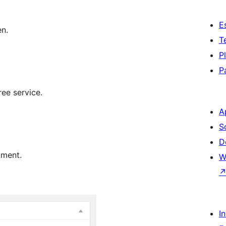
E
en.
T
P
P
ee service.
A
S
D
oment.
W
I