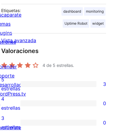
Etiquetas:
dashboard
monitoring
scaparate
emas
Uptime Robot
widget
lugins
Vista avanzada
atrones
Valoraciones
4
de 5 estrellas.
prender
oporte
5
3
esarrolladores
3
estrellas
ordPress.tv
valoraciones
4
↗
0
de
0
estrellas
5
valoraciones
3
0
estrellas
de
0
estrellas
nvolúcrate
4