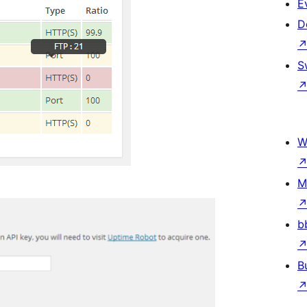
E
D
S
W
M
b
B