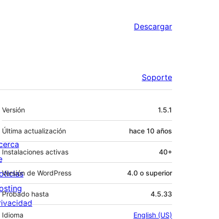
Descargar
Soporte
Meta
Versión
1.5.1
Última actualización
hace
10 años
cerca
Instalaciones activas
40+
e
oticias
Versión de WordPress
4.0 o superior
osting
Probado hasta
4.5.33
rivacidad
Idioma
English (US)