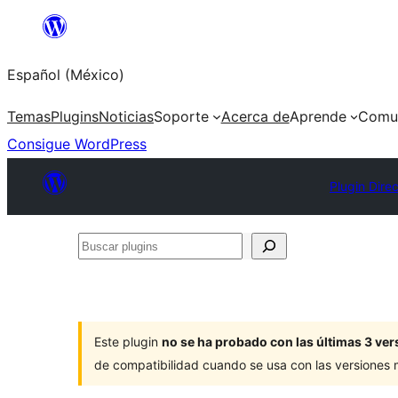
Saltar
al
Español (México)
contenido
Temas
Plugins
Noticias
Soporte
Acerca de
Aprende
Comu
Consigue WordPress
Plugin Dire
Buscar
plugins
Este plugin
no se ha probado con las últimas 3 v
de compatibilidad cuando se usa con las versiones