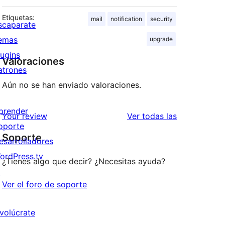
Etiquetas:
mail
notification
security
scaparate
emas
upgrade
lugins
Valoraciones
atrones
Aún no se han enviado valoraciones.
prender
valoraciones
Your review
Ver todas las
oporte
Soporte
esarrolladores
ordPress.tv
¿Tienes algo que decir? ¿Necesitas ayuda?
↗
Ver el foro de soporte
nvolúcrate