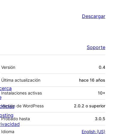
Descargar
Soporte
Meta
Versión
0.4
Última actualización
hace
16 años
cerca
Instalaciones activas
10+
e
oticias
Versión de WordPress
2.0.2 o superior
osting
Probado hasta
3.0.5
rivacidad
Idioma
English (US)