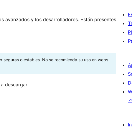
E
os avanzados y los desarrolladores. Están presentes
T
P
P
ser seguras o estables. No se recomienda su uso en webs
A
S
D
ra descargar.
W
I