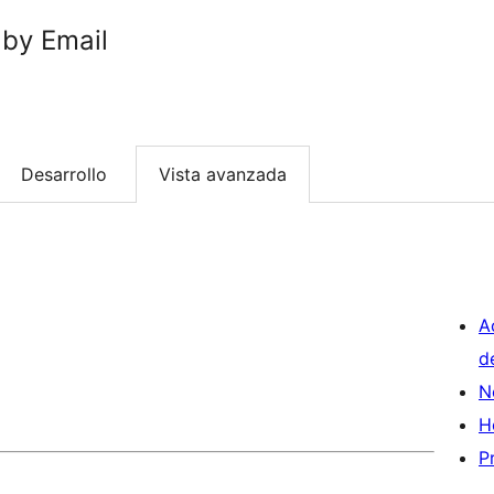
 by Email
Desarrollo
Vista avanzada
A
d
N
H
P