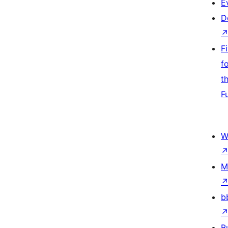
E
D
F
f
t
F
W
M
b
B