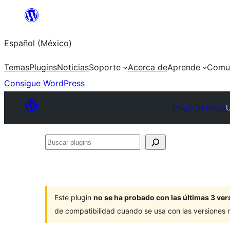
Saltar
al
Español (México)
contenido
Temas
Plugins
Noticias
Soporte
Acerca de
Aprende
Comu
Consigue WordPress
Plugin Directory
U
Buscar
plugins
Este plugin
no se ha probado con las últimas 3 v
de compatibilidad cuando se usa con las versiones