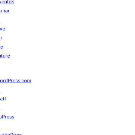
ventos
onar
↗
ive
or
he
uture
ordPress.com
↗
att
↗
bPress
↗
uddyPress