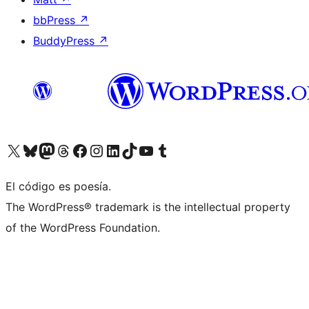
bbPress
↗
BuddyPress
↗
Visita nuestra cuenta de X (anteriormente Twitter)
Visita nuestra cuenta de Bluesky
Visita nuestra cuenta de Mastodon
Visita nuestra cuenta de Threads
Visita nuestra página de Facebook
Visita nuestra cuenta de Instagram
Visita nuestra cuenta de LinkedIn
Visita nuestra cuenta de TikTok
Visita nuestro canal de YouTube
Visita nuestra cuenta de Tumblr
El código es poesía.
The WordPress® trademark is the intellectual property
of the WordPress Foundation.