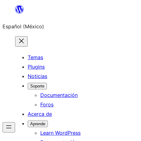
Saltar
al
Español (México)
contenido
Temas
Plugins
Noticias
Soporte
Documentación
Foros
Acerca de
Aprende
Learn WordPress