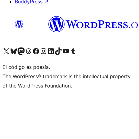
BuddyPress
↗
Visita nuestra cuenta de X (anteriormente Twitter)
Visita nuestra cuenta de Bluesky
Visita nuestra cuenta de Mastodon
Visita nuestra cuenta de Threads
Visita nuestra página de Facebook
Visita nuestra cuenta de Instagram
Visita nuestra cuenta de LinkedIn
Visita nuestra cuenta de TikTok
Visita nuestro canal de YouTube
Visita nuestra cuenta de Tumblr
El código es poesía.
The WordPress® trademark is the intellectual property
of the WordPress Foundation.