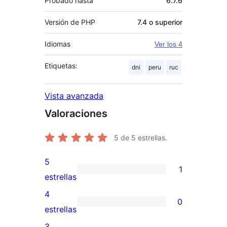
Probado hasta
6.7.6
Versión de PHP
7.4 o superior
Idiomas
Ver los 4
Etiquetas:
dni
peru
ruc
Vista avanzada
Valoraciones
5
de 5 estrellas.
5
1
1
estrellas
valoración
4
0
de
0
estrellas
5
valoraciones
3