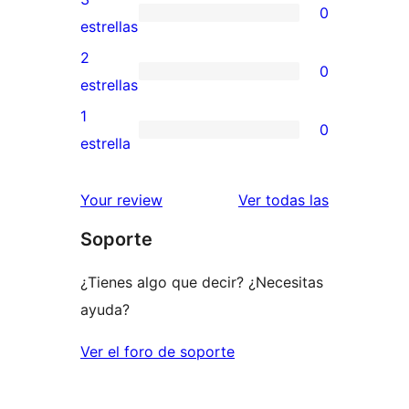
0
estrellas
de
0
estrellas
4
valoraciones
2
0
estrellas
de
0
estrellas
3
valoraciones
1
0
estrellas
de
0
estrella
2
valoraciones
estrellas
de
valoracione
Your review
Ver todas las
1
Soporte
estrellas
¿Tienes algo que decir? ¿Necesitas
ayuda?
Ver el foro de soporte