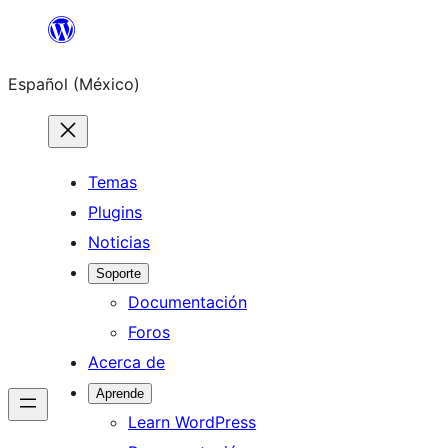
Saltar
al
Español (México)
contenido
Temas
Plugins
Noticias
Soporte
Documentación
Foros
Acerca de
Aprende
Learn WordPress