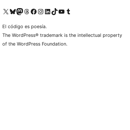
Visita nuestra cuenta de X (anteriormente Twitter)
Visita nuestra cuenta de Bluesky
Visita nuestra cuenta de Mastodon
Visita nuestra cuenta de Threads
Visita nuestra página de Facebook
Visita nuestra cuenta de Instagram
Visita nuestra cuenta de LinkedIn
Visita nuestra cuenta de TikTok
Visita nuestro canal de YouTube
Visita nuestra cuenta de Tumblr
El código es poesía.
The WordPress® trademark is the intellectual property
of the WordPress Foundation.