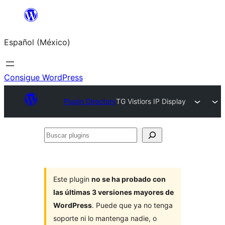
Saltar
al
Español (México)
contenido
Consigue WordPress
Plugin Directory
TG Vistiors IP Display
Buscar
plugins
Este plugin
no se ha probado con
las últimas 3 versiones mayores de
WordPress
. Puede que ya no tenga
soporte ni lo mantenga nadie, o