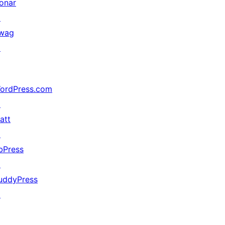
onar
↗
wag
↗
ordPress.com
↗
att
↗
bPress
↗
uddyPress
↗