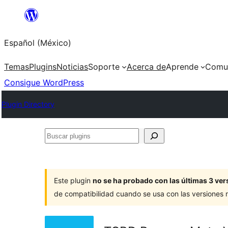
Saltar
al
Español (México)
contenido
Temas
Plugins
Noticias
Soporte
Acerca de
Aprende
Comu
Consigue WordPress
Plugin Directory
Buscar
plugins
Este plugin
no se ha probado con las últimas 3 v
de compatibilidad cuando se usa con las versiones