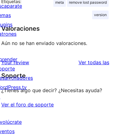
Etiquetas:
meta
remove lost password
scaparate
emas
version
lugins
Valoraciones
atrones
Aún no se han enviado valoraciones.
prender
valoraciones
Your review
Ver todas las
oporte
Soporte
esarrolladores
ordPress.tv
¿Tienes algo que decir? ¿Necesitas ayuda?
↗
Ver el foro de soporte
nvolúcrate
ventos