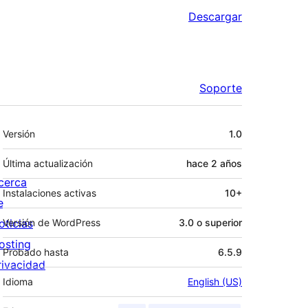
Descargar
Soporte
Meta
Versión
1.0
Última actualización
hace
2 años
cerca
Instalaciones activas
10+
e
oticias
Versión de WordPress
3.0 o superior
osting
Probado hasta
6.5.9
rivacidad
Idioma
English (US)