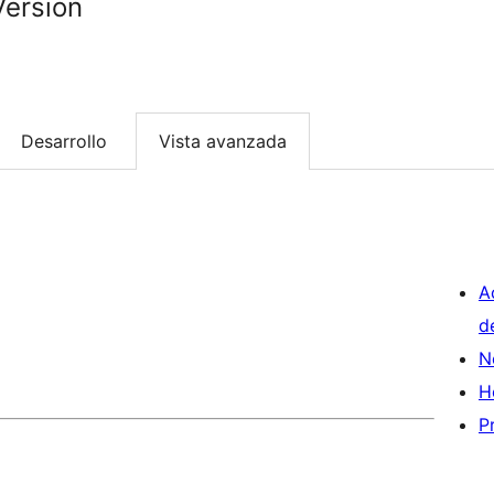
ersion
Desarrollo
Vista avanzada
A
d
N
H
P