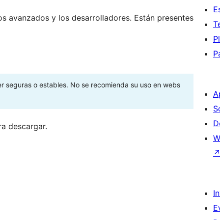
E
os avanzados y los desarrolladores. Están presentes
T
P
P
ser seguras o estables. No se recomienda su uso en webs
A
S
D
ra descargar.
W
I
E