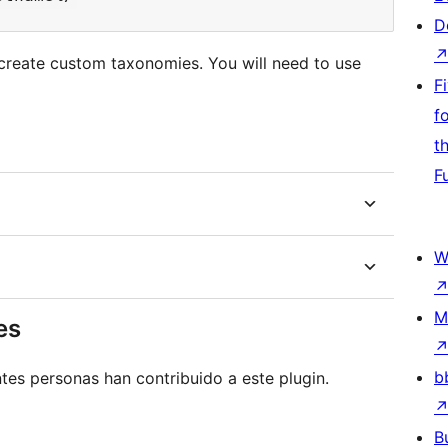
D
 create custom taxonomies. You will need to use
F
f
t
F
W
M
es
b
tes personas han contribuido a este plugin.
B