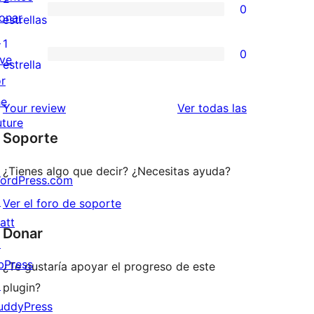
0
estrellas
de
onar
0
estrellas
3
↗
valoraciones
1
0
estrellas
ive
de
0
estrella
or
2
valoraciones
he
estrellas
de
valoraciones
Your review
Ver todas las
uture
1
Soporte
estrellas
¿Tienes algo que decir? ¿Necesitas ayuda?
ordPress.com
↗
Ver el foro de soporte
att
Donar
↗
bPress
¿Te gustaría apoyar el progreso de este
↗
plugin?
uddyPress