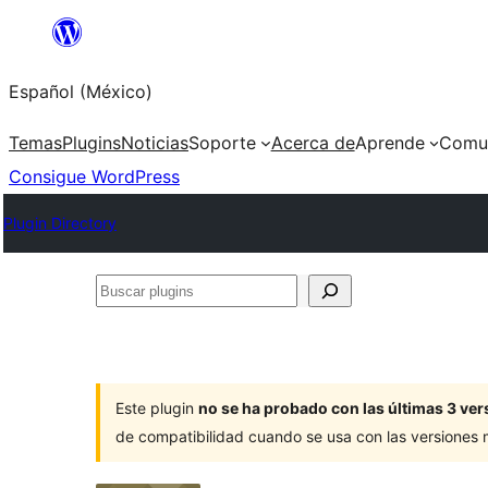
Saltar
al
Español (México)
contenido
Temas
Plugins
Noticias
Soporte
Acerca de
Aprende
Comu
Consigue WordPress
Plugin Directory
Buscar
plugins
Este plugin
no se ha probado con las últimas 3 v
de compatibilidad cuando se usa con las versiones