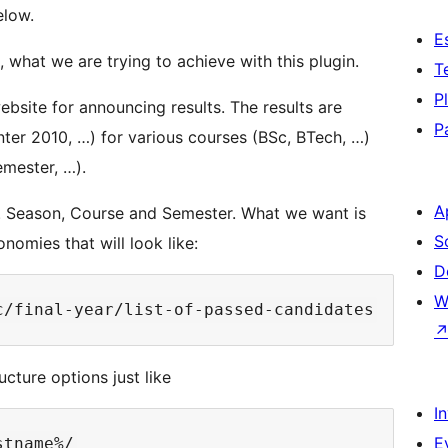
elow.
E
 what we are trying to achieve with this plugin.
T
P
ebsite for announcing results. The results are
P
er 2010, …) for various courses (BSc, BTech, …)
emester, …).
A
. Season, Course and Semester. What we want is
S
omies that will look like:
D
W
cture options just like
I
E