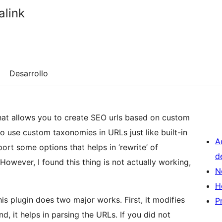
link
Desarrollo
hat allows you to create SEO urls based on custom
o use custom taxonomies in URLs just like built-in
A
rt some options that helps in ‘rewrite’ of
d
owever, I found this thing is not actually working,
N
H
This plugin does two major works. First, it modifies
P
nd, it helps in parsing the URLs. If you did not