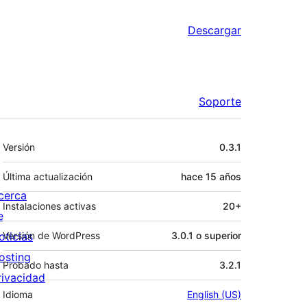
Descargar
Soporte
Meta
Versión
0.3.1
Última actualización
hace
15 años
cerca
Instalaciones activas
20+
e
oticias
Versión de WordPress
3.0.1 o superior
osting
Probado hasta
3.2.1
rivacidad
Idioma
English (US)