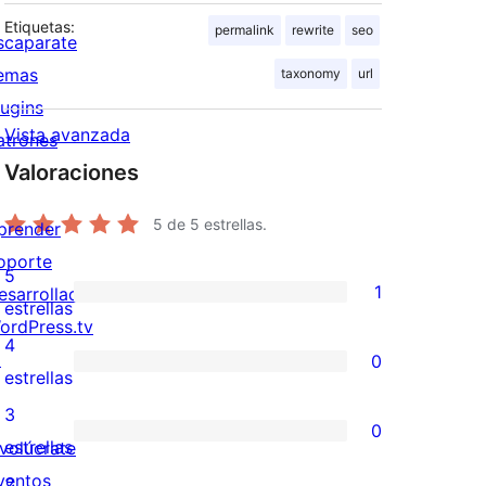
Etiquetas:
permalink
rewrite
seo
scaparate
emas
taxonomy
url
lugins
Vista avanzada
atrones
Valoraciones
5
de 5 estrellas.
prender
oporte
5
1
esarrolladores
1
estrellas
ordPress.tv
valoración
4
↗
0
de
0
estrellas
5
valoraciones
3
0
estrellas
de
0
estrellas
nvolúcrate
4
valoraciones
ventos
2