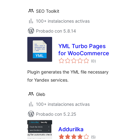
SEO Toolkit
100+ instalaciones activas
Probado con 5.8.14
YML Turbo Pages
for WooCommerce
total
(0
)
de
valoraciones
Plugin generates the YML file necessary
for Yandex services.
Gleb
100+ instalaciones activas
Probado con 5.2.25
Addurilka
total
(5
)
de