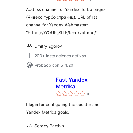
de
valoraciones
Add rss channel for Yandex Turbo pages
(Яндекс турбо страниц). URL of rss
channel for Yandex.Webmaster:
"http(s)://YOUR_SITE/feed/yaturbo/".
Dmitry Egorov
200+ instalaciones activas
Probado con 5.4.20
Fast Yandex
Metrika
total
(0
)
de
valoraciones
Plugin for configuring the counter and
Yandex Metrica goals.
Sergey Parshin