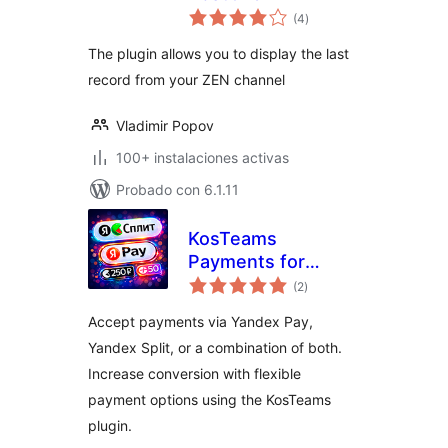
total
(4
)
de
valoraciones
The plugin allows you to display the last
record from your ZEN channel
Vladimir Popov
100+ instalaciones activas
Probado con 6.1.11
KosTeams
Payments for
total
Yandex Pay and
(2
)
de
valoraciones
Yandex Split for
Accept payments via Yandex Pay,
WooCommerce
Yandex Split, or a combination of both.
Increase conversion with flexible
payment options using the KosTeams
plugin.