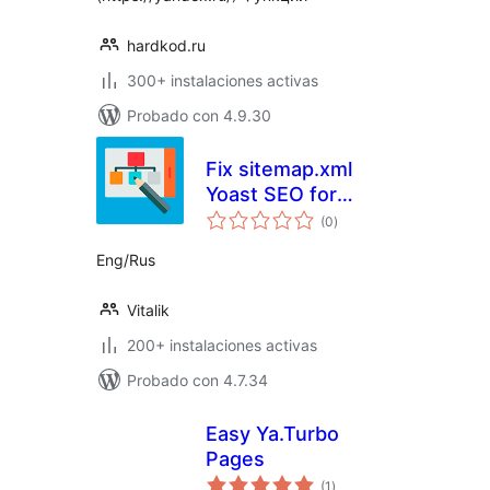
hardkod.ru
300+ instalaciones activas
Probado con 4.9.30
Fix sitemap.xml
Yoast SEO for
total
Yandex
(0
)
de
valoraciones
Eng/Rus
Vitalik
200+ instalaciones activas
Probado con 4.7.34
Easy Ya.Turbo
Pages
total
(1
)