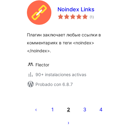
Noindex Links
total
(1
)
de
valoraciones
Плагин заключает любые ссылки в
комментариях в теги <noindex>
</noindex>.
Flector
90+ instalaciones activas
Probado con 6.8.7
Paginación
de
1
2
3
4
entradas