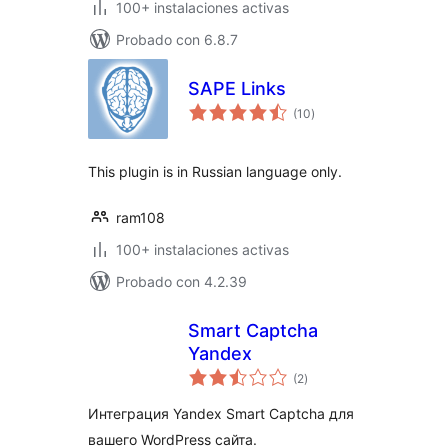
100+ instalaciones activas
Probado con 6.8.7
SAPE Links
total
(10
)
de
valoraciones
This plugin is in Russian language only.
ram108
100+ instalaciones activas
Probado con 4.2.39
Smart Captcha
Yandex
total
(2
)
de
valoraciones
Интеграция Yandex Smart Captcha для
вашего WordPress сайта.