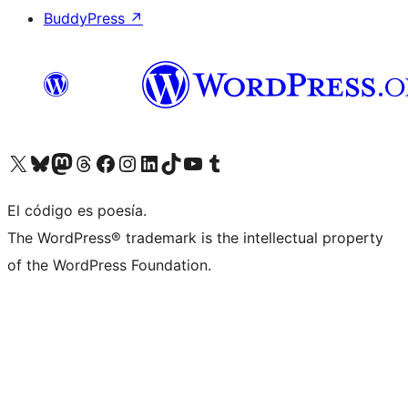
BuddyPress
↗
Visita nuestra cuenta de X (anteriormente Twitter)
Visita nuestra cuenta de Bluesky
Visita nuestra cuenta de Mastodon
Visita nuestra cuenta de Threads
Visita nuestra página de Facebook
Visita nuestra cuenta de Instagram
Visita nuestra cuenta de LinkedIn
Visita nuestra cuenta de TikTok
Visita nuestro canal de YouTube
Visita nuestra cuenta de Tumblr
El código es poesía.
The WordPress® trademark is the intellectual property
of the WordPress Foundation.