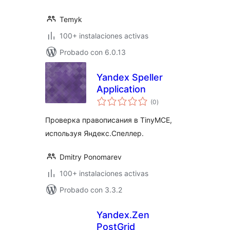
Temyk
100+ instalaciones activas
Probado con 6.0.13
Yandex Speller
Application
total
(0
)
de
valoraciones
Проверка правописания в TinyMCE,
используя Яндекс.Спеллер.
Dmitry Ponomarev
100+ instalaciones activas
Probado con 3.3.2
Yandex.Zen
PostGrid