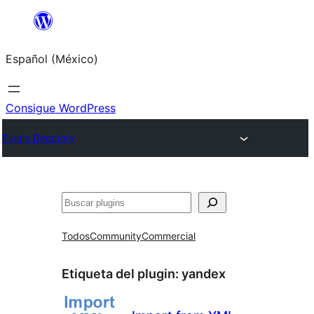
Saltar
al
Español (México)
contenido
Consigue WordPress
Plugin Directory
Buscar
Todos
Community
Commercial
Etiqueta del plugin:
yandex