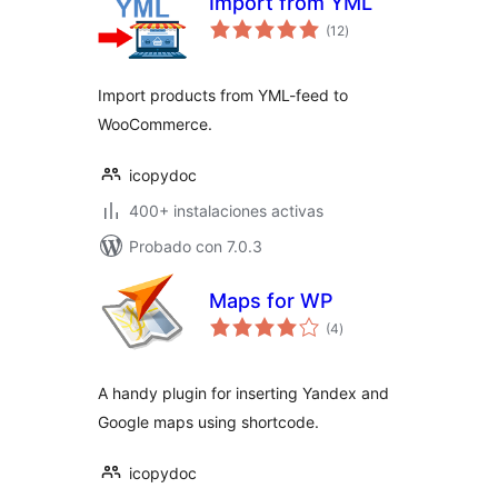
Import from YML
total
(12
)
de
valoraciones
Import products from YML-feed to
WooCommerce.
icopydoc
400+ instalaciones activas
Probado con 7.0.3
Maps for WP
total
(4
)
de
valoraciones
A handy plugin for inserting Yandex and
Google maps using shortcode.
icopydoc