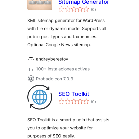
Sitemap Generator
total
(0
)
de
valoraciones
XML sitemap generator for WordPress
with file or dynamic mode. Supports all
public post types and taxonomies.
Optional Google News sitemap.
andreyberestov
100+ instalaciones activas
Probado con 7.0.3
SEO Toolkit
total
(0
)
de
valoraciones
SEO Toolkit is a smart plugin that assists
you to optimize your website for
purposes of SEO easily.