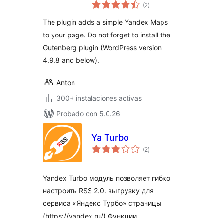
total
(2
)
de
valoraciones
The plugin adds a simple Yandex Maps
to your page. Do not forget to install the
Gutenberg plugin (WordPress version
4.9.8 and below).
Anton
300+ instalaciones activas
Probado con 5.0.26
Ya Turbo
total
(2
)
de
valoraciones
Yandex Turbo модуль позволяет гибко
настроить RSS 2.0. выгрузку для
сервиса «Яндекс Турбо» страницы
(https://yandex.ru/) Функции