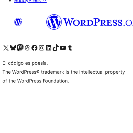
BuddyPress
↗
Visita nuestra cuenta de X (anteriormente Twitter)
Visita nuestra cuenta de Bluesky
Visita nuestra cuenta de Mastodon
Visita nuestra cuenta de Threads
Visita nuestra página de Facebook
Visita nuestra cuenta de Instagram
Visita nuestra cuenta de LinkedIn
Visita nuestra cuenta de TikTok
Visita nuestro canal de YouTube
Visita nuestra cuenta de Tumblr
El código es poesía.
The WordPress® trademark is the intellectual property
of the WordPress Foundation.