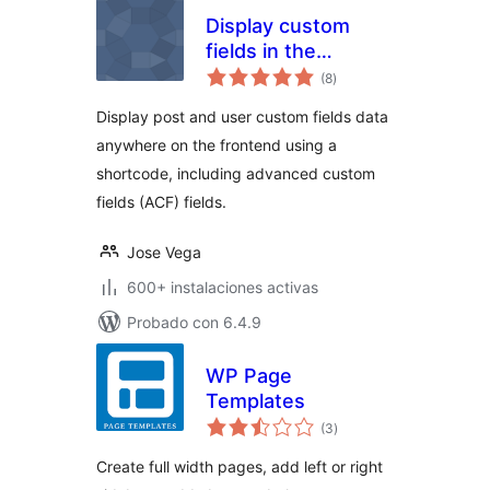
Display custom
fields in the
total
frontend – Post and
(8
)
de
valoraciones
User Profile Fields
Display post and user custom fields data
anywhere on the frontend using a
shortcode, including advanced custom
fields (ACF) fields.
Jose Vega
600+ instalaciones activas
Probado con 6.4.9
WP Page
Templates
total
(3
)
de
valoraciones
Create full width pages, add left or right