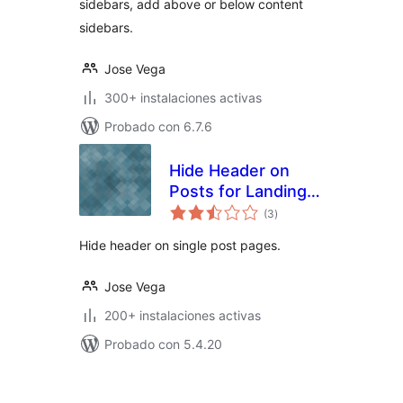
sidebars, add above or below content
sidebars.
Jose Vega
300+ instalaciones activas
Probado con 6.7.6
Hide Header on
Posts for Landing
total
Pages
(3
)
de
valoraciones
Hide header on single post pages.
Jose Vega
200+ instalaciones activas
Probado con 5.4.20