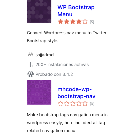
WP Bootstrap
Menu
total
(5
)
de
valoraciones
Convert Wordpress nav menu to Twitter
Bootstrap style.
sajjadrad
200+ instalaciones activas
Probado con 3.4.2
mhcode-wp-
bootstrap-nav
total
(0
)
de
valoraciones
Make bootstrap tags navigation menu in
wordpress easyly, here included all tag
related navigation menu