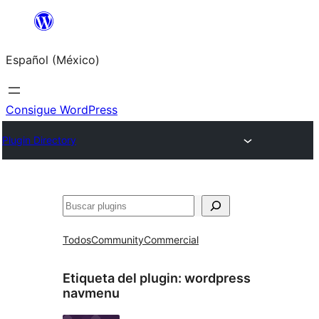
Saltar
al
Español (México)
contenido
Consigue WordPress
Plugin Directory
Buscar
Todos
Community
Commercial
Etiqueta del plugin:
wordpress
navmenu