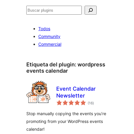
Buscar
Todos
Community
Commercial
Etiqueta del plugin:
wordpress
events calendar
Event Calendar
Newsletter
total
(16
)
de
valoraciones
Stop manually copying the events you’re
promoting from your WordPress events
calendar!