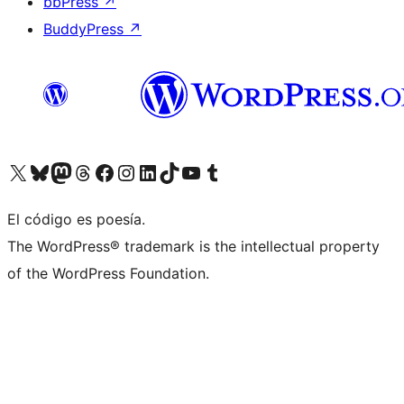
bbPress
↗
BuddyPress
↗
Visita nuestra cuenta de X (anteriormente Twitter)
Visita nuestra cuenta de Bluesky
Visita nuestra cuenta de Mastodon
Visita nuestra cuenta de Threads
Visita nuestra página de Facebook
Visita nuestra cuenta de Instagram
Visita nuestra cuenta de LinkedIn
Visita nuestra cuenta de TikTok
Visita nuestro canal de YouTube
Visita nuestra cuenta de Tumblr
El código es poesía.
The WordPress® trademark is the intellectual property
of the WordPress Foundation.