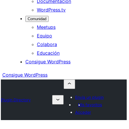
Documentación
WordPress.tv
Comunidad
Meetups
Equipo
Colabora
Educación
Consigue WordPress
Consigue WordPress
Envía un plugin
Plugin Directory
Mis favoritos
Acceder