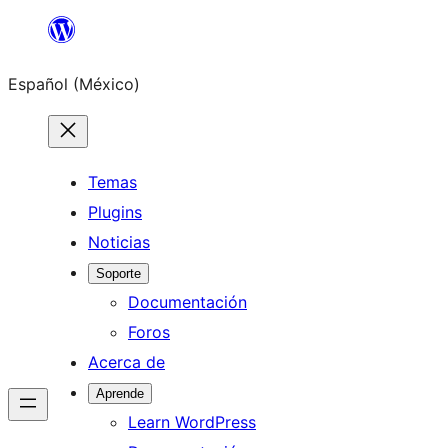
Saltar
al
Español (México)
contenido
Temas
Plugins
Noticias
Soporte
Documentación
Foros
Acerca de
Aprende
Learn WordPress