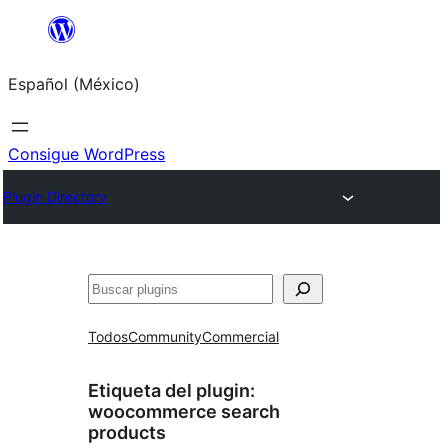
Saltar
al
Español (México)
contenido
Consigue WordPress
Plugin Directory
Buscar
Todos
Community
Commercial
Etiqueta del plugin:
woocommerce search
products