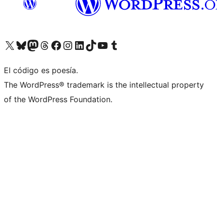
Visita nuestra cuenta de X (anteriormente Twitter)
Visita nuestra cuenta de Bluesky
Visita nuestra cuenta de Mastodon
Visita nuestra cuenta de Threads
Visita nuestra página de Facebook
Visita nuestra cuenta de Instagram
Visita nuestra cuenta de LinkedIn
Visita nuestra cuenta de TikTok
Visita nuestro canal de YouTube
Visita nuestra cuenta de Tumblr
El código es poesía.
The WordPress® trademark is the intellectual property
of the WordPress Foundation.