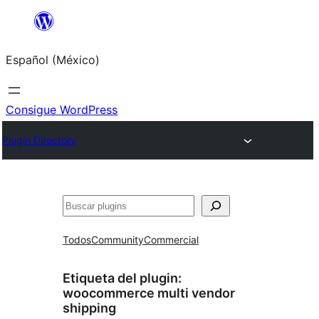
Saltar
al
Español (México)
contenido
Consigue WordPress
Plugin Directory
Buscar
Todos
Community
Commercial
Etiqueta del plugin:
woocommerce multi vendor
shipping