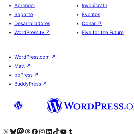
Aprender
Involúcrate
Soporte
Eventos
Desarrolladores
Donar
↗
WordPress.tv
↗
Five for the Future
WordPress.com
↗
Matt
↗
bbPress
↗
BuddyPress
↗
Visita nuestra cuenta de X (anteriormente Twitter)
Visita nuestra cuenta de Bluesky
Visita nuestra cuenta de Mastodon
Visita nuestra cuenta de Threads
Visita nuestra página de Facebook
Visita nuestra cuenta de Instagram
Visita nuestra cuenta de LinkedIn
Visita nuestra cuenta de TikTok
Visita nuestro canal de YouTube
Visita nuestra cuenta de Tumblr