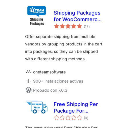
Shipping Packages
for WooCommerce
total
– Dropship from
(17
)
de
valoraciones
multiple locations
Offer separate shipping from multiple
like AliExpress,
vendors by grouping products in the cart
eBay, Amazon, Etsy
into packages, so they can be shipped
with different shipping methods.
oneteamsoftware
900+ instalaciones activas
Probado con 7.0.3
Free Shipping Per
Package For
total
WooCommerce
(0
)
de
valoraciones
The most Advanced Free Shipping Per