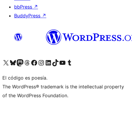
bbPress
↗
BuddyPress
↗
Visita nuestra cuenta de X (anteriormente Twitter)
Visita nuestra cuenta de Bluesky
Visita nuestra cuenta de Mastodon
Visita nuestra cuenta de Threads
Visita nuestra página de Facebook
Visita nuestra cuenta de Instagram
Visita nuestra cuenta de LinkedIn
Visita nuestra cuenta de TikTok
Visita nuestro canal de YouTube
Visita nuestra cuenta de Tumblr
El código es poesía.
The WordPress® trademark is the intellectual property
of the WordPress Foundation.