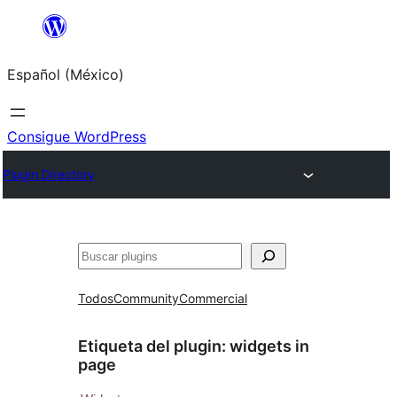
Saltar
al
Español (México)
contenido
Consigue WordPress
Plugin Directory
Buscar
Todos
Community
Commercial
Etiqueta del plugin:
widgets in
page