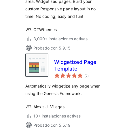
area. Widgetized pages. Build your
custom Responsive page layout in no
time. No coding, easy and fun!
OTWthemes
3,000+ instalaciones activas
Probado con 5.9.15
Widgetized Page
Template
total
(2
)
de
valoraciones
Automatically widgetize any page when
using the Genesis Framework.
Alexis J. Villegas
10+ instalaciones activas
Probado con 5.5.19