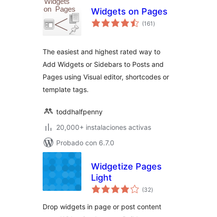
Widgets on Pages
total
(161
)
de
valoraciones
The easiest and highest rated way to
Add Widgets or Sidebars to Posts and
Pages using Visual editor, shortcodes or
template tags.
toddhalfpenny
20,000+ instalaciones activas
Probado con 6.7.0
Widgetize Pages
Light
total
(32
)
de
valoraciones
Drop widgets in page or post content