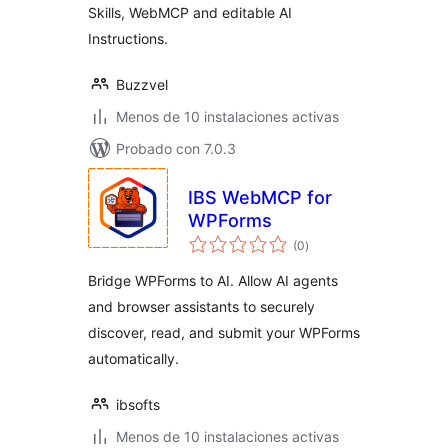
Skills, WebMCP and editable AI
Instructions.
Buzzvel
Menos de 10 instalaciones activas
Probado con 7.0.3
IBS WebMCP for
WPForms
total
(0
)
de
valoraciones
Bridge WPForms to AI. Allow AI agents
and browser assistants to securely
discover, read, and submit your WPForms
automatically.
ibsofts
Menos de 10 instalaciones activas