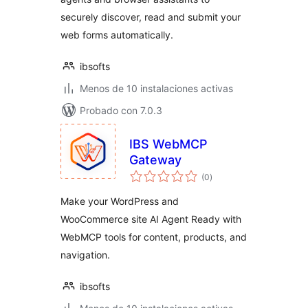
securely discover, read and submit your
web forms automatically.
ibsofts
Menos de 10 instalaciones activas
Probado con 7.0.3
IBS WebMCP
Gateway
total
(0
)
de
valoraciones
Make your WordPress and
WooCommerce site AI Agent Ready with
WebMCP tools for content, products, and
navigation.
ibsofts