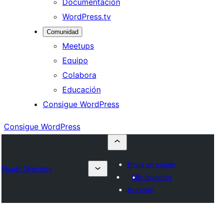
Documentación
WordPress.tv
Comunidad
Meetups
Equipo
Colabora
Educación
Consigue WordPress
Consigue WordPress
Envía un plugin
Plugin Directory
Mis favoritos
Acceder