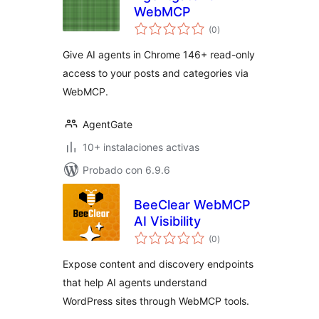
WebMCP
total
(0
)
de
valoraciones
Give AI agents in Chrome 146+ read-only
access to your posts and categories via
WebMCP.
AgentGate
10+ instalaciones activas
Probado con 6.9.6
BeeClear WebMCP
AI Visibility
total
(0
)
de
valoraciones
Expose content and discovery endpoints
that help AI agents understand
WordPress sites through WebMCP tools.