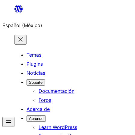
Saltar
al
Español (México)
contenido
Temas
Plugins
Noticias
Soporte
Documentación
Foros
Acerca de
Aprende
Learn WordPress