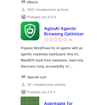
Mescio
400+ instalaciones activas
Probado con 6.9.6
AgizoAI Agentic
Browsing Optimizer
total
(0
)
de
valoraciones
Prepare WordPress for AI agents with an
agentic readiness dashboard, llms.txt,
WebMCP-style form metadata, read-only
discovery tools, accessibility ch …
AgizoAI.com
10+ instalaciones activas
Probado con 7.0.3
Agentgate for