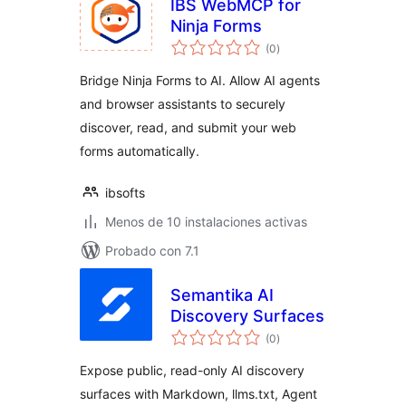
IBS WebMCP for
Ninja Forms
total
(0
)
de
valoraciones
Bridge Ninja Forms to AI. Allow AI agents
and browser assistants to securely
discover, read, and submit your web
forms automatically.
ibsofts
Menos de 10 instalaciones activas
Probado con 7.1
Semantika AI
Discovery Surfaces
total
(0
)
de
valoraciones
Expose public, read-only AI discovery
surfaces with Markdown, llms.txt, Agent