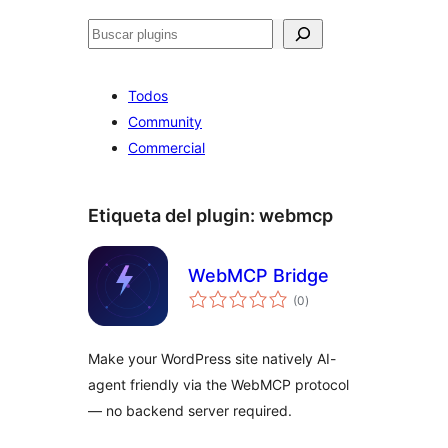
Buscar
Todos
Community
Commercial
Etiqueta del plugin:
webmcp
WebMCP Bridge
total
(0
)
de
valoraciones
Make your WordPress site natively AI-
agent friendly via the WebMCP protocol
— no backend server required.