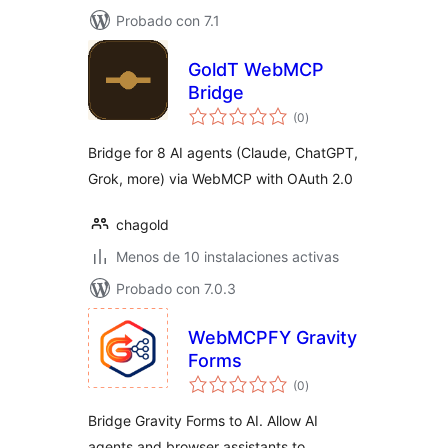
Probado con 7.1
GoldT WebMCP
Bridge
total
(0
)
de
valoraciones
Bridge for 8 AI agents (Claude, ChatGPT,
Grok, more) via WebMCP with OAuth 2.0
chagold
Menos de 10 instalaciones activas
Probado con 7.0.3
WebMCPFY Gravity
Forms
total
(0
)
de
valoraciones
Bridge Gravity Forms to AI. Allow AI
agents and browser assistants to