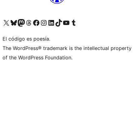
Visita nuestra cuenta de X (anteriormente Twitter)
Visita nuestra cuenta de Bluesky
Visita nuestra cuenta de Mastodon
Visita nuestra cuenta de Threads
Visita nuestra página de Facebook
Visita nuestra cuenta de Instagram
Visita nuestra cuenta de LinkedIn
Visita nuestra cuenta de TikTok
Visita nuestro canal de YouTube
Visita nuestra cuenta de Tumblr
El código es poesía.
The WordPress® trademark is the intellectual property
of the WordPress Foundation.