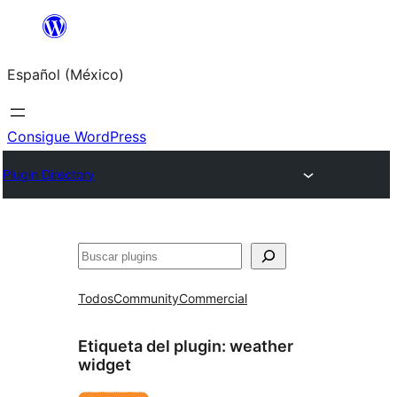
Saltar
al
Español (México)
contenido
Consigue WordPress
Plugin Directory
Buscar
Todos
Community
Commercial
Etiqueta del plugin:
weather
widget