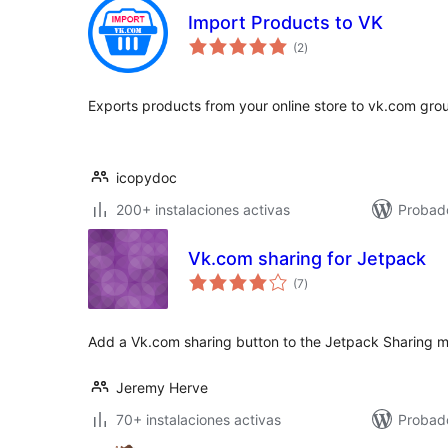
Import Products to VK
total
(2
)
de
valoraciones
Exports products from your online store to vk.com grou
icopydoc
200+ instalaciones activas
Probad
Vk.com sharing for Jetpack
total
(7
)
de
valoraciones
Add a Vk.com sharing button to the Jetpack Sharing 
Jeremy Herve
70+ instalaciones activas
Probad