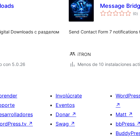
loads
Message Bridg
to
(0
)
d
va
gital Downloads c разделом
Send Contact Form 7 notifications
iTRON
o con 5.0.26
Menos de 10 instalaciones act
prender
Involúcrate
WordPres
oporte
Eventos
↗
esarrolladores
Donar
↗
Matt
↗
ordPress.tv
↗
Swag
↗
bbPress
BuddyPre