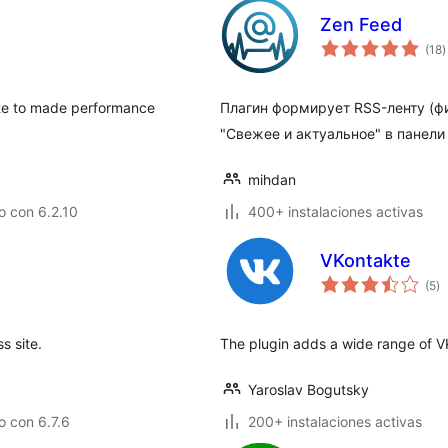
Zen Feed
t
(18
)
d
v
site to made performance
Плагин формирует RSS-ленту (фи
"Свежее и актуальное" в панели
mihdan
o con 6.2.10
400+ instalaciones activas
VKontakte
to
(5
)
d
va
s site.
The plugin adds a wide range of VKo
Yaroslav Bogutsky
 con 6.7.6
200+ instalaciones activas