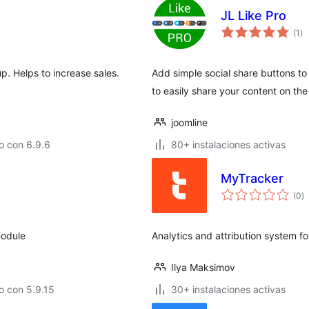
JL Like Pro
to
(1
)
de
va
p. Helps to increase sales.
Add simple social share buttons to y
to easily share your content on th
joomline
o con 6.9.6
80+ instalaciones activas
MyTracker
to
(0
)
d
va
module
Analytics and attribution system f
Ilya Maksimov
o con 5.9.15
30+ instalaciones activas