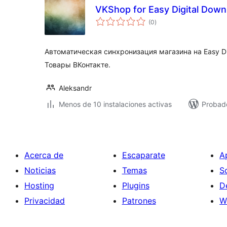
VKShop for Easy Digital Down
total
(0
)
de
valoraciones
Автоматическая синхронизация магазина на Easy Di
Товары ВКонтакте.
Aleksandr
Menos de 10 instalaciones activas
Probad
Acerca de
Escaparate
A
Noticias
Temas
S
Hosting
Plugins
D
Privacidad
Patrones
W