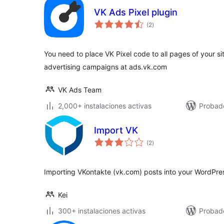
VK Ads Pixel plugin
total
(2
)
de
valoraciones
You need to place VK Pixel code to all pages of your 
advertising campaigns at ads.vk.com
VK Ads Team
2,000+ instalaciones activas
Probad
Import VK
total
(2
)
de
valoraciones
Importing VKontakte (vk.com) posts into your WordPres
Kei
300+ instalaciones activas
Probado