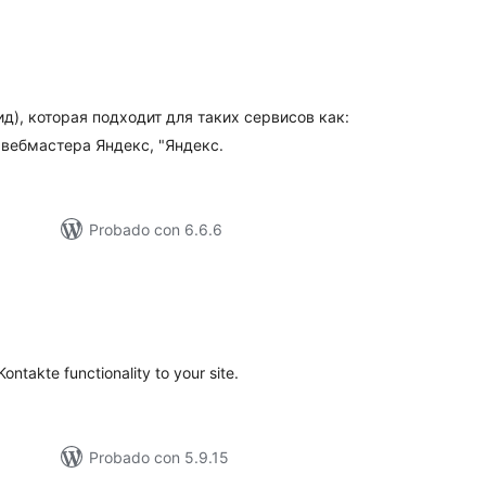
otal
e
aloraciones
д), которая подходит для таких сервисов как:
 вебмастера Яндекс, "Яндекс.
Probado con 6.6.6
tal
e
loraciones
ntakte functionality to your site.
Probado con 5.9.15