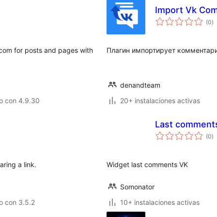
Import Vk Co
to
(0
)
d
va
om for posts and pages with
Плагин импортирует комментари
denandteam
o con 4.9.30
20+ instalaciones activas
Last comment
to
(0
)
d
va
ring a link.
Widget last comments VK
Somonator
o con 3.5.2
10+ instalaciones activas