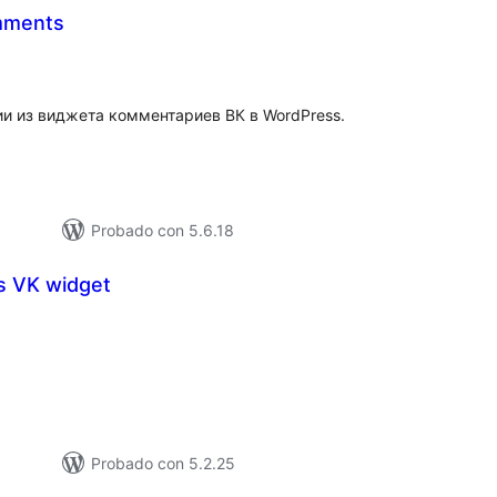
mments
tal
e
loraciones
и из виджета комментариев ВК в WordPress.
Probado con 5.6.18
s VK widget
tal
e
loraciones
Probado con 5.2.25