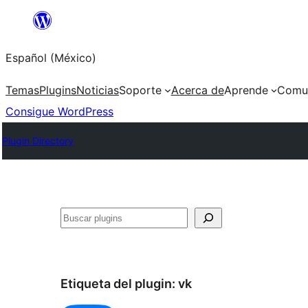
Saltar
al
Español (México)
contenido
Temas
Plugins
Noticias
Soporte
Acerca de
Aprende
Comu
Consigue WordPress
Plugin Directory
Buscar
Etiqueta del plugin:
vk