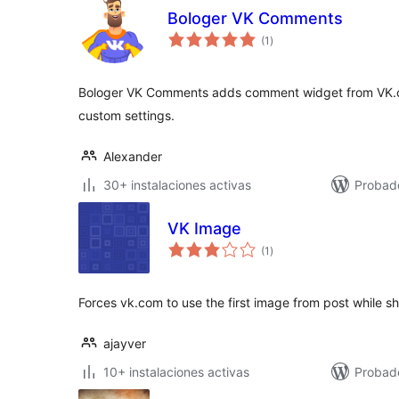
Bologer VK Comments
total
(1
)
de
valoraciones
Bologer VK Comments adds comment widget from VK.c
custom settings.
Alexander
30+ instalaciones activas
Probad
VK Image
total
(1
)
de
valoraciones
Forces vk.com to use the first image from post while sha
ajayver
10+ instalaciones activas
Probad