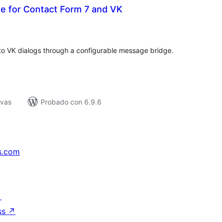
e for Contact Form 7 and VK
tal
e
loraciones
 to VK dialogs through a configurable message bridge.
ivas
Probado con 6.9.6
s.com
↗
ss
↗