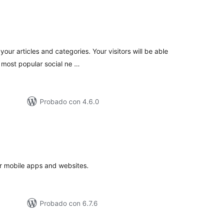
tal
loraciones
our articles and categories. Your visitors will be able
e most popular social ne …
Probado con 4.6.0
tal
e
loraciones
or mobile apps and websites.
Probado con 6.7.6