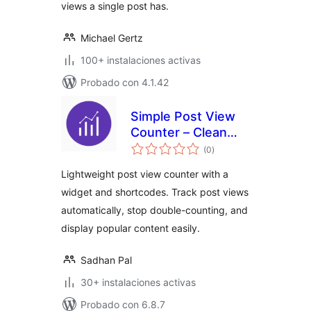
views a single post has.
Michael Gertz
100+ instalaciones activas
Probado con 4.1.42
Simple Post View
Counter – Clean
total
and Fast Post View
(0
)
de
valoraciones
Analytics
Lightweight post view counter with a
widget and shortcodes. Track post views
automatically, stop double-counting, and
display popular content easily.
Sadhan Pal
30+ instalaciones activas
Probado con 6.8.7