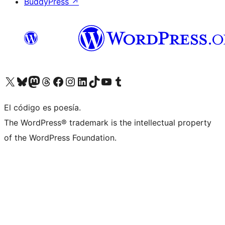
BuddyPress
↗
Visita nuestra cuenta de X (anteriormente Twitter)
Visita nuestra cuenta de Bluesky
Visita nuestra cuenta de Mastodon
Visita nuestra cuenta de Threads
Visita nuestra página de Facebook
Visita nuestra cuenta de Instagram
Visita nuestra cuenta de LinkedIn
Visita nuestra cuenta de TikTok
Visita nuestro canal de YouTube
Visita nuestra cuenta de Tumblr
El código es poesía.
The WordPress® trademark is the intellectual property
of the WordPress Foundation.