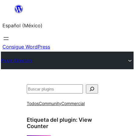
Saltar
al
Español (México)
contenido
Consigue WordPress
Plugin Directory
Buscar
Todos
Community
Commercial
Etiqueta del plugin:
View
Counter