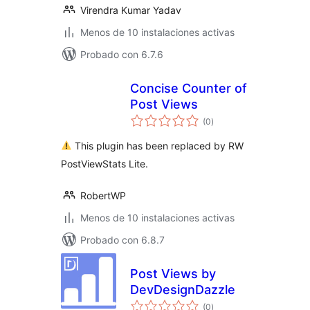
Virendra Kumar Yadav
Menos de 10 instalaciones activas
Probado con 6.7.6
Concise Counter of
Post Views
total
(0
)
de
valoraciones
This plugin has been replaced by RW
PostViewStats Lite.
RobertWP
Menos de 10 instalaciones activas
Probado con 6.8.7
Post Views by
DevDesignDazzle
total
(0
)