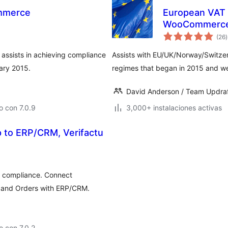
mmerce
European VAT 
WooCommerc
t
(26
)
v
ssists in achieving compliance
Assists with EU/UK/Norway/Switze
ary 2015.
regimes that began in 2015 and we
David Anderson / Team Updra
 con 7.0.9
3,000+ instalaciones activas
to ERP/CRM, Verifactu
T compliance. Connect
 and Orders with ERP/CRM.
 con 7.0.2