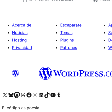
Acerca de
Escaparate
A
Noticias
Temas
S
Hosting
Plugins
D
Privacidad
Patrones
W
Visita nuestra cuenta de X (anteriormente Twitter)
Visita nuestra cuenta de Bluesky
Visita nuestra cuenta de Mastodon
Visita nuestra cuenta de Threads
Visita nuestra página de Facebook
Visita nuestra cuenta de Instagram
Visita nuestra cuenta de LinkedIn
Visita nuestra cuenta de TikTok
Visita nuestro canal de YouTube
Visita nuestra cuenta de Tumblr
El código es poesía.