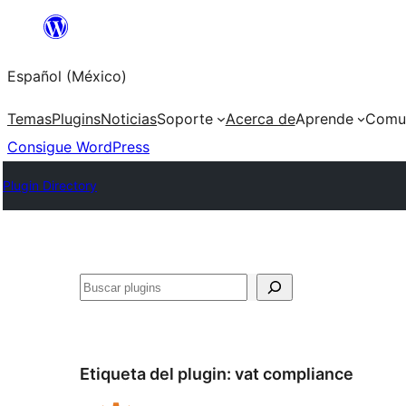
Saltar
al
Español (México)
contenido
Temas
Plugins
Noticias
Soporte
Acerca de
Aprende
Comu
Consigue WordPress
Plugin Directory
Buscar
Etiqueta del plugin:
vat compliance