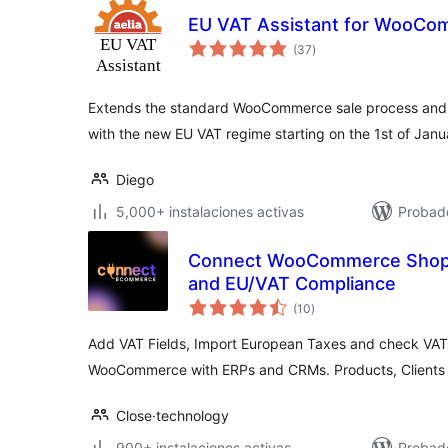
EU VAT Assistant for WooCo
total
(37
)
de
valoraciones
Extends the standard WooCommerce sale process and a
with the new EU VAT regime starting on the 1st of Janu
Diego
5,000+ instalaciones activas
Probado
Connect WooCommerce Shop 
and EU/VAT Compliance
total
(10
)
de
valoraciones
Add VAT Fields, Import European Taxes and check VA
WooCommerce with ERPs and CRMs. Products, Clients
Close·technology
900+ instalaciones activas
Probado