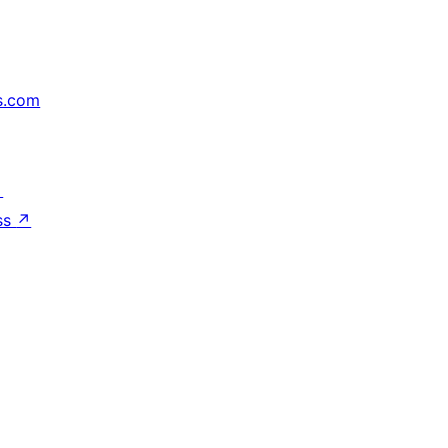
s.com
↗
ss
↗