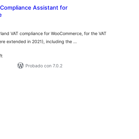
Compliance Assistant for
e
otal
de
aloraciones
rland VAT compliance for WooCommerce, for the VAT
re extended in 2021), including the …
ft
Probado con 7.0.2