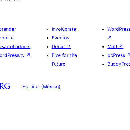
prender
Involúcrate
WordPres
oporte
Eventos
↗
esarrolladores
Donar
↗
Matt
↗
ordPress.tv
↗
Five for the
bbPress
Future
BuddyPre
Español (México)