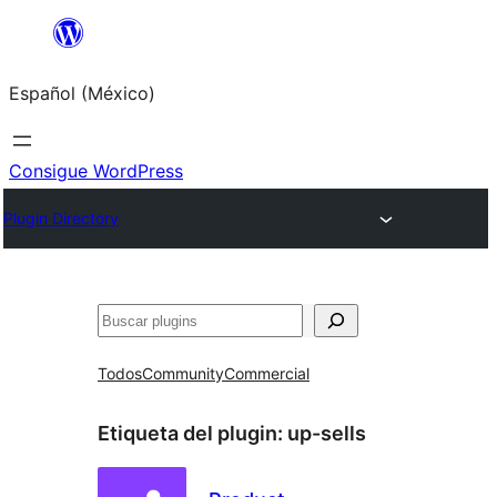
Saltar
al
Español (México)
contenido
Consigue WordPress
Plugin Directory
Buscar
Todos
Community
Commercial
Etiqueta del plugin:
up-sells