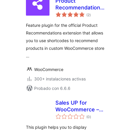
Product
Recommendations
total
– Custom Locations
(2
)
de
valoraciones
Feature plugin for the official Product
Recommendations extension that allows
you to use shortcodes to recommend
products in custom WooCommerce store
…
WooCommerce
300+ instalaciones activas
Probado con 6.6.6
Sales UP for
WooCommerce –
total
Boost Your sales
(0
)
de
valoraciones
with Cross Sells
This plugin helps you to display