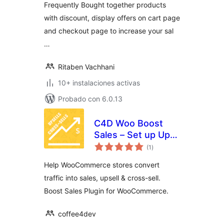
Frequently Bought together products
with discount, display offers on cart page
and checkout page to increase your sal
…
Ritaben Vachhani
10+ instalaciones activas
Probado con 6.0.13
C4D Woo Boost
Sales – Set up Up-
total
Sells & Cross-Sells
(1
)
de
valoraciones
Help WooCommerce stores convert
traffic into sales, upsell & cross-sell.
Boost Sales Plugin for WooCommerce.
coffee4dev