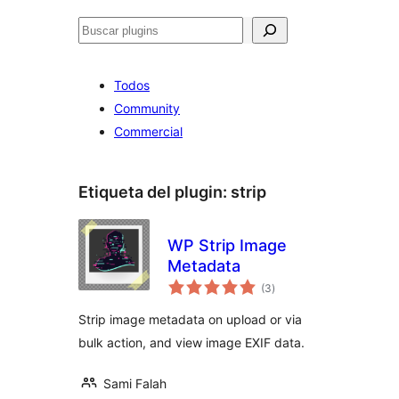
Buscar
Todos
Community
Commercial
Etiqueta del plugin:
strip
WP Strip Image
Metadata
total
(3
)
de
valoraciones
Strip image metadata on upload or via
bulk action, and view image EXIF data.
Sami Falah