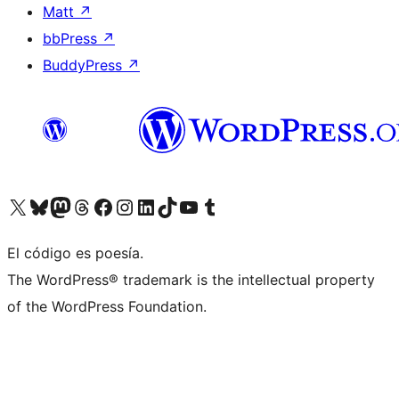
Matt
↗
bbPress
↗
BuddyPress
↗
Visita nuestra cuenta de X (anteriormente Twitter)
Visita nuestra cuenta de Bluesky
Visita nuestra cuenta de Mastodon
Visita nuestra cuenta de Threads
Visita nuestra página de Facebook
Visita nuestra cuenta de Instagram
Visita nuestra cuenta de LinkedIn
Visita nuestra cuenta de TikTok
Visita nuestro canal de YouTube
Visita nuestra cuenta de Tumblr
El código es poesía.
The WordPress® trademark is the intellectual property
of the WordPress Foundation.