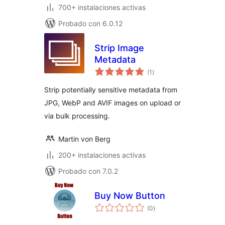
700+ instalaciones activas
Probado con 6.0.12
Strip Image
Metadata
total
(1
)
de
valoraciones
Strip potentially sensitive metadata from
JPG, WebP and AVIF images on upload or
via bulk processing.
Martin von Berg
200+ instalaciones activas
Probado con 7.0.2
Buy Now Button
total
(0
)
de
valoraciones