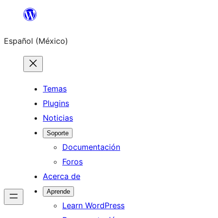
Saltar
al
Español (México)
contenido
Temas
Plugins
Noticias
Soporte
Documentación
Foros
Acerca de
Aprende
Learn WordPress