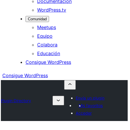
Documentación
WordPress.tv
Comunidad
Meetups
Equipo
Colabora
Educación
Consigue WordPress
Consigue WordPress
Envía un plugin
Plugin Directory
Mis favoritos
Acceder