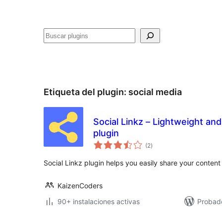
Buscar
Etiqueta del plugin:
social media
Social Linkz – Lightweight and
plugin
total
(2
)
de
valoraciones
Social Linkz plugin helps you easily share your content
KaizenCoders
90+ instalaciones activas
Probad