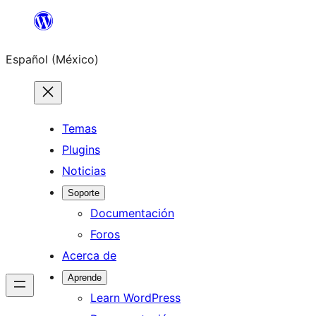
Saltar
al
Español (México)
contenido
Temas
Plugins
Noticias
Soporte
Documentación
Foros
Acerca de
Aprende
Learn WordPress