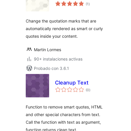
total
(1
)
de
valoraciones
Change the quotation marks that are
automatically rendered as smart or curly
quotes inside your content.
Martin Lormes
90+ instalaciones activas
Probado con 3.6.1
Cleanup Text
total
(0
)
de
valoraciones
Function to remove smart quotes, HTML
and other special characters from text.
Call the function with text as argument,
function returns clean text.