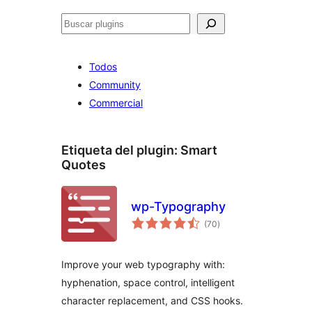
Buscar
Todos
Community
Commercial
Etiqueta del plugin:
Smart
Quotes
wp-Typography
total
(70
)
de
valoraciones
Improve your web typography with:
hyphenation, space control, intelligent
character replacement, and CSS hooks.