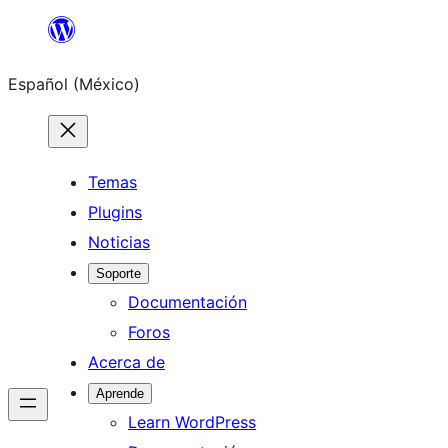
Saltar
al
Español (México)
contenido
Temas
Plugins
Noticias
Soporte
Documentación
Foros
Acerca de
Aprende
Learn WordPress