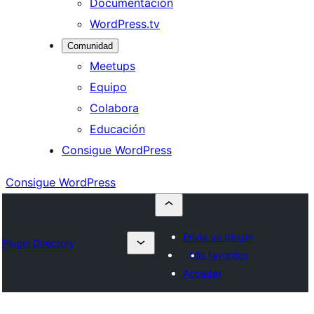
Documentación
WordPress.tv
Comunidad
Meetups
Equipo
Colabora
Educación
Consigue WordPress
Consigue WordPress
Envía un plugin
Plugin Directory
Mis favoritos
Acceder