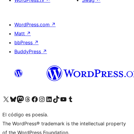
WordPress.tv
↗
Swag
↗
WordPress.com
↗
Matt
↗
bbPress
↗
BuddyPress
↗
Visita nuestra cuenta de X (anteriormente Twitter)
Visita nuestra cuenta de Bluesky
Visita nuestra cuenta de Mastodon
Visita nuestra cuenta de Threads
Visita nuestra página de Facebook
Visita nuestra cuenta de Instagram
Visita nuestra cuenta de LinkedIn
Visita nuestra cuenta de TikTok
Visita nuestro canal de YouTube
Visita nuestra cuenta de Tumblr
El código es poesía.
The WordPress® trademark is the intellectual property
of the WordPress Foundation.