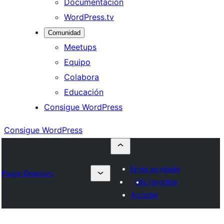
Documentación
WordPress.tv
Comunidad
Meetups
Equipo
Colabora
Educación
Consigue WordPress
Consigue WordPress
Envía un plugin
Plugin Directory
Mis favoritos
Acceder