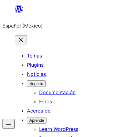
Saltar
al
Español (México)
contenido
Temas
Plugins
Noticias
Soporte
Documentación
Foros
Acerca de
Aprende
Learn WordPress