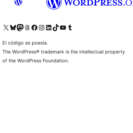
Visita nuestra cuenta de X (anteriormente Twitter)
Visita nuestra cuenta de Bluesky
Visita nuestra cuenta de Mastodon
Visita nuestra cuenta de Threads
Visita nuestra página de Facebook
Visita nuestra cuenta de Instagram
Visita nuestra cuenta de LinkedIn
Visita nuestra cuenta de TikTok
Visita nuestro canal de YouTube
Visita nuestra cuenta de Tumblr
El código es poesía.
The WordPress® trademark is the intellectual property
of the WordPress Foundation.