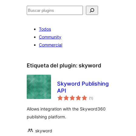
Buscar
Todos
Community
Commercial
Etiqueta del plugin:
skyword
Skyword Publishing
API
total
(1
)
de
valoraciones
Allows integration with the Skyword360
publishing platform.
skyword