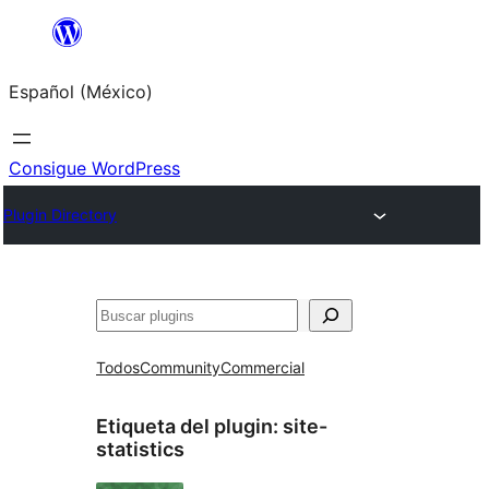
Saltar
al
Español (México)
contenido
Consigue WordPress
Plugin Directory
Buscar
Todos
Community
Commercial
Etiqueta del plugin:
site-
statistics