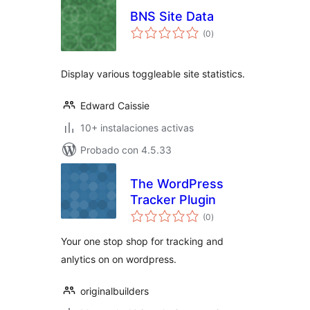
BNS Site Data
total
(0
)
de
valoraciones
Display various toggleable site statistics.
Edward Caissie
10+ instalaciones activas
Probado con 4.5.33
The WordPress
Tracker Plugin
total
(0
)
de
valoraciones
Your one stop shop for tracking and
anlytics on on wordpress.
originalbuilders