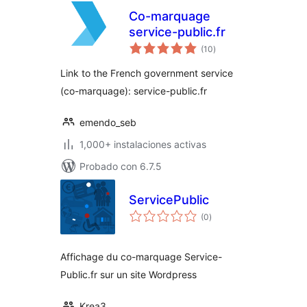
Co-marquage
service-public.fr
total
(10
)
de
valoraciones
Link to the French government service
(co-marquage): service-public.fr
emendo_seb
1,000+ instalaciones activas
Probado con 6.7.5
ServicePublic
total
(0
)
de
valoraciones
Affichage du co-marquage Service-
Public.fr sur un site Wordpress
Krea3