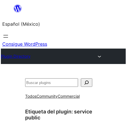
Saltar
al
Español (México)
contenido
Consigue WordPress
Plugin Directory
Buscar
Todos
Community
Commercial
Etiqueta del plugin:
service
public