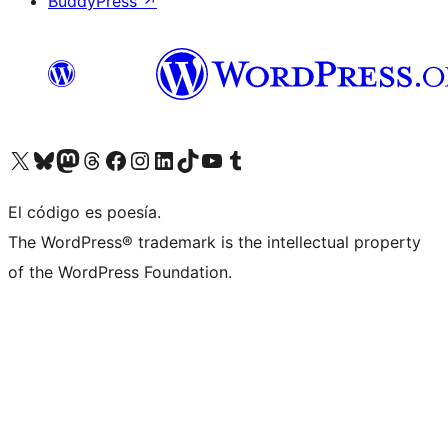
BuddyPress
↗
Visita nuestra cuenta de X (anteriormente Twitter)
Visita nuestra cuenta de Bluesky
Visita nuestra cuenta de Mastodon
Visita nuestra cuenta de Threads
Visita nuestra página de Facebook
Visita nuestra cuenta de Instagram
Visita nuestra cuenta de LinkedIn
Visita nuestra cuenta de TikTok
Visita nuestro canal de YouTube
Visita nuestra cuenta de Tumblr
El código es poesía.
The WordPress® trademark is the intellectual property
of the WordPress Foundation.