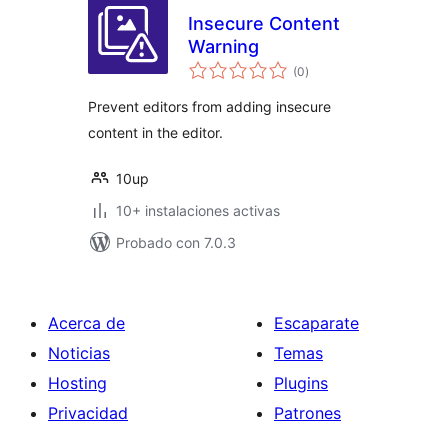
Insecure Content
Warning
total
(0
)
de
valoraciones
Prevent editors from adding insecure
content in the editor.
10up
10+ instalaciones activas
Probado con 7.0.3
Acerca de
Escaparate
Noticias
Temas
Hosting
Plugins
Privacidad
Patrones