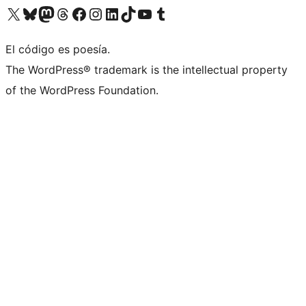
Visita nuestra cuenta de X (anteriormente Twitter)
Visita nuestra cuenta de Bluesky
Visita nuestra cuenta de Mastodon
Visita nuestra cuenta de Threads
Visita nuestra página de Facebook
Visita nuestra cuenta de Instagram
Visita nuestra cuenta de LinkedIn
Visita nuestra cuenta de TikTok
Visita nuestro canal de YouTube
Visita nuestra cuenta de Tumblr
El código es poesía.
The WordPress® trademark is the intellectual property
of the WordPress Foundation.