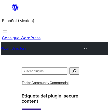
Saltar
al
Español (México)
contenido
Consigue WordPress
Plugin Directory
Buscar
Todos
Community
Commercial
Etiqueta del plugin:
secure
content