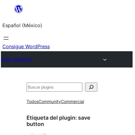
Saltar
al
Español (México)
contenido
Consigue WordPress
Plugin Directory
Buscar
Todos
Community
Commercial
Etiqueta del plugin:
save
button