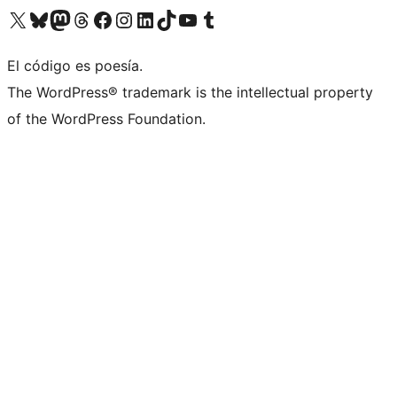
Visita nuestra cuenta de X (anteriormente Twitter)
Visita nuestra cuenta de Bluesky
Visita nuestra cuenta de Mastodon
Visita nuestra cuenta de Threads
Visita nuestra página de Facebook
Visita nuestra cuenta de Instagram
Visita nuestra cuenta de LinkedIn
Visita nuestra cuenta de TikTok
Visita nuestro canal de YouTube
Visita nuestra cuenta de Tumblr
El código es poesía.
The WordPress® trademark is the intellectual property
of the WordPress Foundation.