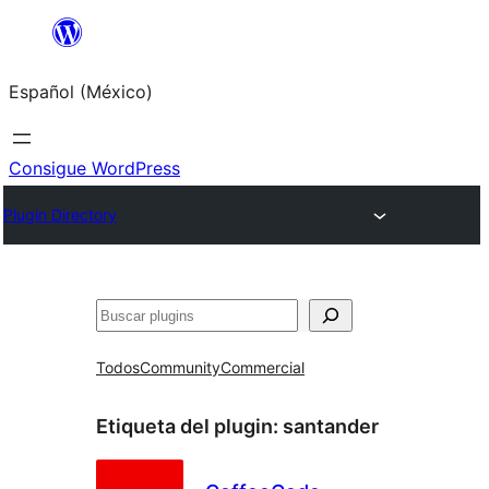
Saltar
al
Español (México)
contenido
Consigue WordPress
Plugin Directory
Buscar
Todos
Community
Commercial
Etiqueta del plugin:
santander