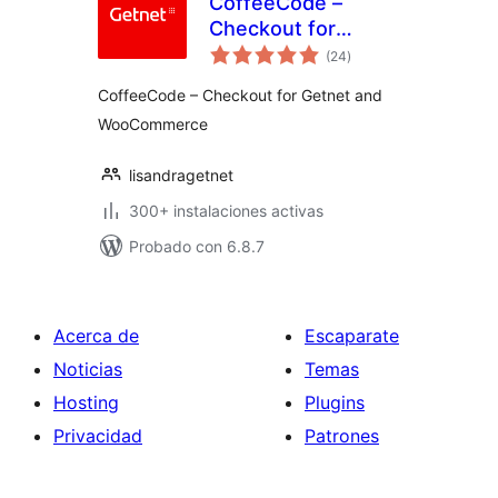
CoffeeCode –
Checkout for
total
Getnet and
(24
)
de
valoraciones
WooCommerce
CoffeeCode – Checkout for Getnet and
WooCommerce
lisandragetnet
300+ instalaciones activas
Probado con 6.8.7
Acerca de
Escaparate
Noticias
Temas
Hosting
Plugins
Privacidad
Patrones