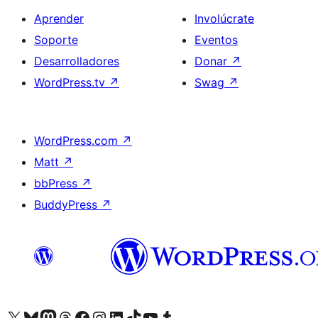
Aprender
Involúcrate
Soporte
Eventos
Desarrolladores
Donar
↗
WordPress.tv
↗
Swag
↗
WordPress.com
↗
Matt
↗
bbPress
↗
BuddyPress
↗
Visita nuestra cuenta de X (anteriormente Twitter)
Visita nuestra cuenta de Bluesky
Visita nuestra cuenta de Mastodon
Visita nuestra cuenta de Threads
Visita nuestra página de Facebook
Visita nuestra cuenta de Instagram
Visita nuestra cuenta de LinkedIn
Visita nuestra cuenta de TikTok
Visita nuestro canal de YouTube
Visita nuestra cuenta de Tumblr