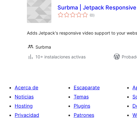
Surbma | Jetpack Responsive
total
(0
)
de
valoraciones
Adds Jetpack's responsive video support to your webs
Surbma
10+ instalaciones activas
Probad
Acerca de
Escaparate
A
Noticias
Temas
S
Hosting
Plugins
D
Privacidad
Patrones
W