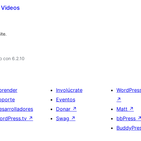
 Videos
ite.
o con 6.2.10
prender
Involúcrate
WordPres
oporte
Eventos
↗
esarrolladores
Donar
↗
Matt
↗
ordPress.tv
↗
Swag
↗
bbPress
BuddyPre