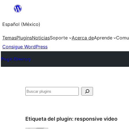
Saltar
al
Español (México)
contenido
Temas
Plugins
Noticias
Soporte
Acerca de
Aprende
Comu
Consigue WordPress
Plugin Directory
Buscar
Etiqueta del plugin:
responsive video