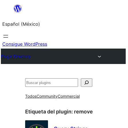
Saltar
al
Español (México)
contenido
Consigue WordPress
Plugin Directory
Buscar
Todos
Community
Commercial
Etiqueta del plugin:
remove