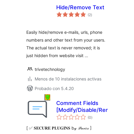
Hide/Remove Text
total
(2
)
de
valoraciones
Easily hide/remove e-mails, urls, phone
numbers and other text from your users.
The actual text is never removed; it is
just hidden from website visit …
trivetechnology
Menos de 10 instalaciones activas
Probado con 5.4.20
Comment Fields
[Modify/Disable/Remove]
total
(0
)
de
valoraciones
[ ✅ 𝐒𝐄𝐂𝐔𝐑𝐄 𝐏𝐋𝐔𝐆𝐈𝐍𝐒 b𝓎 𝒫𝓊𝓋𝑜𝓍 ]