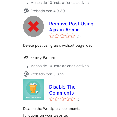
Menos de 10 instalaciones activas
Probado con 4.9.30
Remove Post Using
Ajax in Admin
total
(0
)
de
valoraciones
Delete post using ajax without page load.
Sanjay Parmar
Menos de 10 instalaciones activas
Probado con 5.3.22
Disable The
Comments
total
(0
)
de
valoraciones
Disable the Wordpress comments
functions on your website.