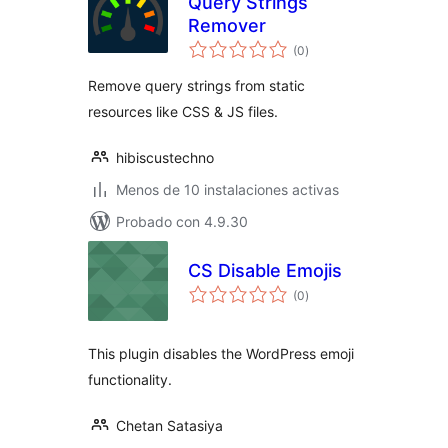
Query Strings
Remover
total
(0
)
de
valoraciones
Remove query strings from static
resources like CSS & JS files.
hibiscustechno
Menos de 10 instalaciones activas
Probado con 4.9.30
CS Disable Emojis
total
(0
)
de
valoraciones
This plugin disables the WordPress emoji
functionality.
Chetan Satasiya