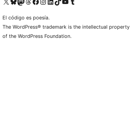
Visita nuestra cuenta de X (anteriormente Twitter)
Visita nuestra cuenta de Bluesky
Visita nuestra cuenta de Mastodon
Visita nuestra cuenta de Threads
Visita nuestra página de Facebook
Visita nuestra cuenta de Instagram
Visita nuestra cuenta de LinkedIn
Visita nuestra cuenta de TikTok
Visita nuestro canal de YouTube
Visita nuestra cuenta de Tumblr
El código es poesía.
The WordPress® trademark is the intellectual property
of the WordPress Foundation.