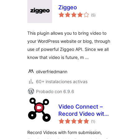
Ziggeo
total
(5
)
de
valoraciones
This plugin allows you to bring video to
your WordPress website or blog, through
use of powerful Ziggeo API. Since we all
know that video is future, m …
oliverfriedmann
60+ instalaciones activas
Probado con 6.9.6
Video Connect –
Record Video with
total
Form, Featured
(1
)
de
valoraciones
Video, Floating
Record Videos with form submission,
Video, Video