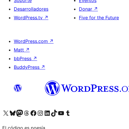
Soporte
Eventos
Desarrolladores
Donar
↗
WordPress.tv
↗
Five for the Future
WordPress.com
↗
Matt
↗
bbPress
↗
BuddyPress
↗
Visita nuestra cuenta de X (anteriormente Twitter)
Visita nuestra cuenta de Bluesky
Visita nuestra cuenta de Mastodon
Visita nuestra cuenta de Threads
Visita nuestra página de Facebook
Visita nuestra cuenta de Instagram
Visita nuestra cuenta de LinkedIn
Visita nuestra cuenta de TikTok
Visita nuestro canal de YouTube
Visita nuestra cuenta de Tumblr
El código es poesía.