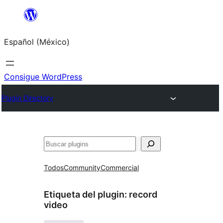
Saltar
al
Español (México)
contenido
Consigue WordPress
Plugin Directory
Buscar
Todos
Community
Commercial
Etiqueta del plugin:
record
video