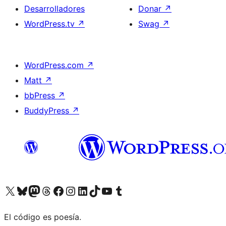
Desarrolladores
Donar
↗
WordPress.tv
↗
Swag
↗
WordPress.com
↗
Matt
↗
bbPress
↗
BuddyPress
↗
Visita nuestra cuenta de X (anteriormente Twitter)
Visita nuestra cuenta de Bluesky
Visita nuestra cuenta de Mastodon
Visita nuestra cuenta de Threads
Visita nuestra página de Facebook
Visita nuestra cuenta de Instagram
Visita nuestra cuenta de LinkedIn
Visita nuestra cuenta de TikTok
Visita nuestro canal de YouTube
Visita nuestra cuenta de Tumblr
El código es poesía.