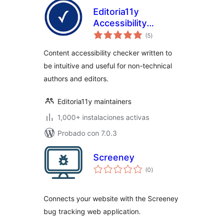
Editoria11y
Accessibility
total
Checker
(5
)
de
valoraciones
Content accessibility checker written to
be intuitive and useful for non-technical
authors and editors.
Editoria11y maintainers
1,000+ instalaciones activas
Probado con 7.0.3
Screeney
total
(0
)
de
valoraciones
Connects your website with the Screeney
bug tracking web application.