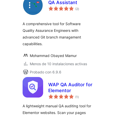
QA Assistant
total
(2
)
de
valoraciones
A comprehensive tool for Software
Quality Assurance Engineers with
advanced Git branch management
capabilities.
Mohammad Obayed Mamur
Menos de 10 instalaciones activas
Probado con 6.9.6
WAP QA Auditor for
Elementor
total
(1
)
de
valoraciones
A lightweight manual QA auditing tool for
Elementor websites. Scan your pages