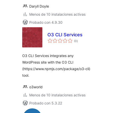
Daryll Doyle
Menos de 10 instalaciones activas
Probado con 4.9.30
O3 CLI Services
total
(0
)
de
valoraciones
O3 CLI Services integrates any
WordPress site with the O3 CLI
(https://www.npmjs.com/package/o3-cli)
tool.
o3world
Menos de 10 instalaciones activas
Probado con 5.3.22