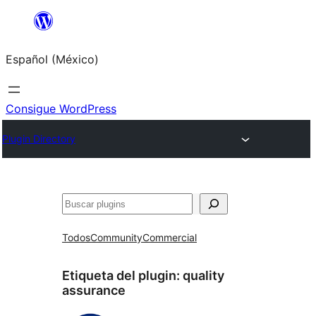
Saltar
al
Español (México)
contenido
Consigue WordPress
Plugin Directory
Buscar
Todos
Community
Commercial
Etiqueta del plugin:
quality
assurance