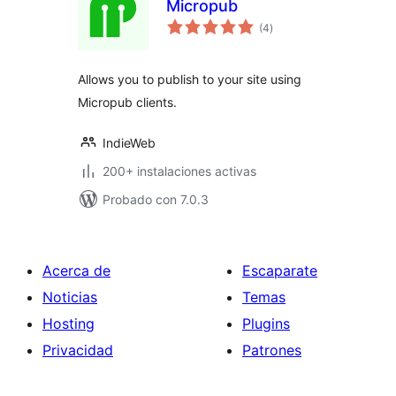
Micropub
total
(4
)
de
valoraciones
Allows you to publish to your site using
Micropub clients.
IndieWeb
200+ instalaciones activas
Probado con 7.0.3
Acerca de
Escaparate
Noticias
Temas
Hosting
Plugins
Privacidad
Patrones