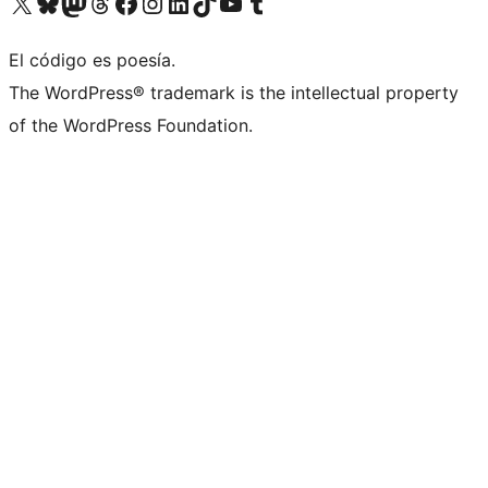
Visita nuestra cuenta de X (anteriormente Twitter)
Visita nuestra cuenta de Bluesky
Visita nuestra cuenta de Mastodon
Visita nuestra cuenta de Threads
Visita nuestra página de Facebook
Visita nuestra cuenta de Instagram
Visita nuestra cuenta de LinkedIn
Visita nuestra cuenta de TikTok
Visita nuestro canal de YouTube
Visita nuestra cuenta de Tumblr
El código es poesía.
The WordPress® trademark is the intellectual property
of the WordPress Foundation.