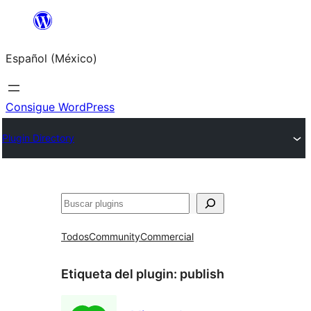
Saltar
al
Español (México)
contenido
Consigue WordPress
Plugin Directory
Buscar
Todos
Community
Commercial
Etiqueta del plugin:
publish