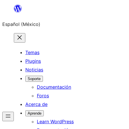
Saltar
al
Español (México)
contenido
Temas
Plugins
Noticias
Soporte
Documentación
Foros
Acerca de
Aprende
Learn WordPress