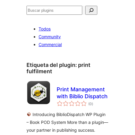
Buscar
Todos
Community
Commercial
Etiqueta del plugin:
print
fulfilment
Print Management
with Biblio Dispatch
total
(0
)
de
valoraciones
Introducing BiblioDispatch WP Plugin
– Book POD System More than a plugin—
your partner in publishing success.