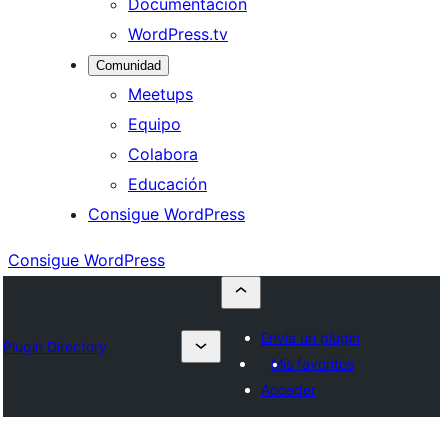
Documentación
WordPress.tv
Comunidad
Meetups
Equipo
Colabora
Educación
Consigue WordPress
Consigue WordPress
Envía un plugin
Plugin Directory
Mis favoritos
Acceder