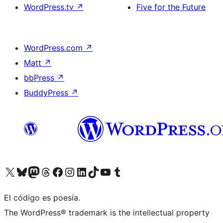
WordPress.tv
↗
Five for the Future
WordPress.com
↗
Matt
↗
bbPress
↗
BuddyPress
↗
Visita nuestra cuenta de X (anteriormente Twitter)
Visita nuestra cuenta de Bluesky
Visita nuestra cuenta de Mastodon
Visita nuestra cuenta de Threads
Visita nuestra página de Facebook
Visita nuestra cuenta de Instagram
Visita nuestra cuenta de LinkedIn
Visita nuestra cuenta de TikTok
Visita nuestro canal de YouTube
Visita nuestra cuenta de Tumblr
El código es poesía.
The WordPress® trademark is the intellectual property