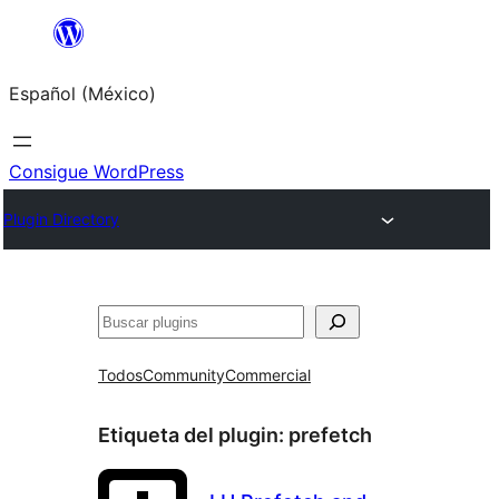
Saltar
al
Español (México)
contenido
Consigue WordPress
Plugin Directory
Buscar
Todos
Community
Commercial
Etiqueta del plugin:
prefetch