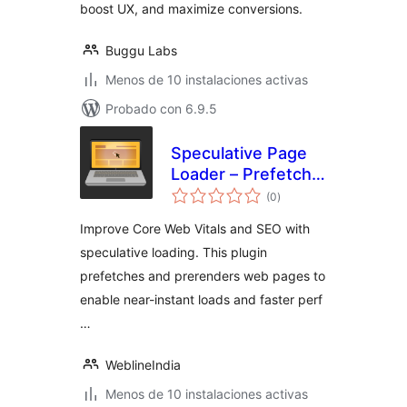
boost UX, and maximize conversions.
Buggu Labs
Menos de 10 instalaciones activas
Probado con 6.9.5
Speculative Page
Loader – Prefetch
total
and Prerender
(0
)
de
valoraciones
Improve Core Web Vitals and SEO with
speculative loading. This plugin
prefetches and prerenders web pages to
enable near-instant loads and faster perf
…
WeblineIndia
Menos de 10 instalaciones activas