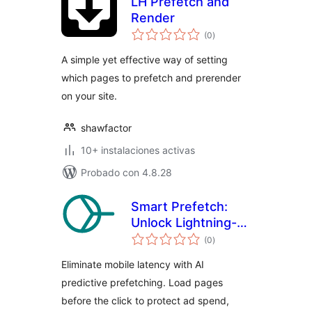
LH Prefetch and
Render
total
(0
)
de
valoraciones
A simple yet effective way of setting
which pages to prefetch and prerender
on your site.
shawfactor
10+ instalaciones activas
Probado con 4.8.28
Smart Prefetch:
Unlock Lightning-
total
Fast Navigation
(0
)
de
valoraciones
Eliminate mobile latency with AI
predictive prefetching. Load pages
before the click to protect ad spend,