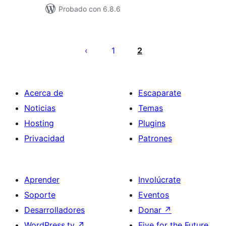
Probado con 6.8.6
Paginación
de
1
2
entradas
Acerca de
Escaparate
Noticias
Temas
Hosting
Plugins
Privacidad
Patrones
Aprender
Involúcrate
Soporte
Eventos
Desarrolladores
Donar
↗
WordPress.tv
↗
Five for the Future