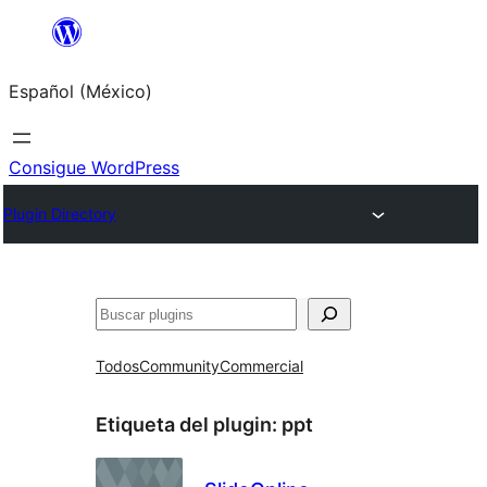
Saltar
al
Español (México)
contenido
Consigue WordPress
Plugin Directory
Buscar
Todos
Community
Commercial
Etiqueta del plugin:
ppt