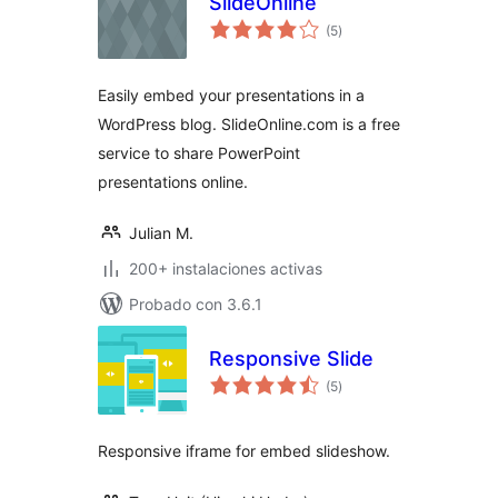
SlideOnline
total
(5
)
de
valoraciones
Easily embed your presentations in a
WordPress blog. SlideOnline.com is a free
service to share PowerPoint
presentations online.
Julian M.
200+ instalaciones activas
Probado con 3.6.1
Responsive Slide
total
(5
)
de
valoraciones
Responsive iframe for embed slideshow.