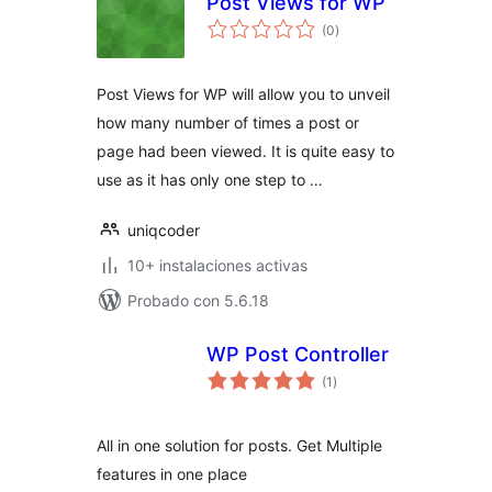
Post Views for WP
total
(0
)
de
valoraciones
Post Views for WP will allow you to unveil
how many number of times a post or
page had been viewed. It is quite easy to
use as it has only one step to …
uniqcoder
10+ instalaciones activas
Probado con 5.6.18
WP Post Controller
total
(1
)
de
valoraciones
All in one solution for posts. Get Multiple
features in one place