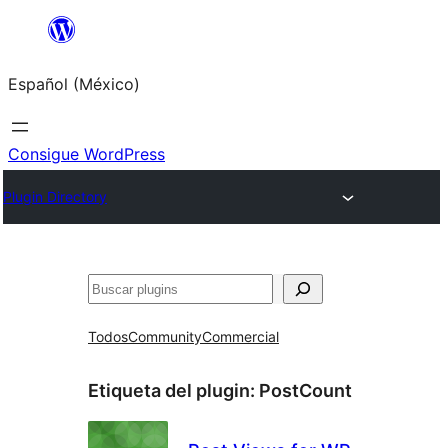
Saltar
al
Español (México)
contenido
Consigue WordPress
Plugin Directory
Buscar
Todos
Community
Commercial
Etiqueta del plugin:
PostCount