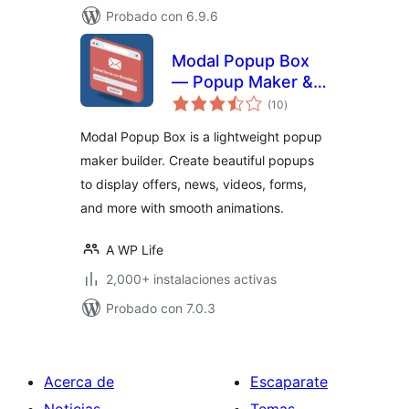
Probado con 6.9.6
Modal Popup Box
— Popup Maker &
total
Popup Builder
(10
)
de
valoraciones
Modal Popup Box is a lightweight popup
maker builder. Create beautiful popups
to display offers, news, videos, forms,
and more with smooth animations.
A WP Life
2,000+ instalaciones activas
Probado con 7.0.3
Acerca de
Escaparate