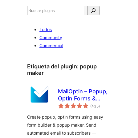
Buscar
Todos
Community
Commercial
Etiqueta del plugin:
popup
maker
MailOptin – Popup,
Optin Forms &
total
Email Newsletters
(435
)
de
valoraciones
for Mailchimp,
Create popup, optin forms using easy
HubSpot, AWeber
form builder & popup maker. Send
Etc.
automated email to subscribers —