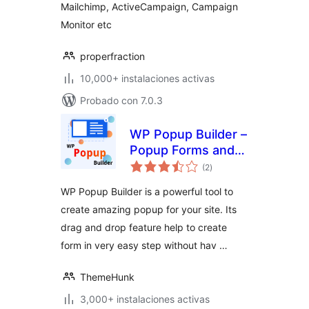
Mailchimp, ActiveCampaign, Campaign
Monitor etc
properfraction
10,000+ instalaciones activas
Probado con 7.0.3
WP Popup Builder –
Popup Forms and
total
Marketing Lead
(2
)
de
valoraciones
Generation
WP Popup Builder is a powerful tool to
create amazing popup for your site. Its
drag and drop feature help to create
form in very easy step without hav …
ThemeHunk
3,000+ instalaciones activas