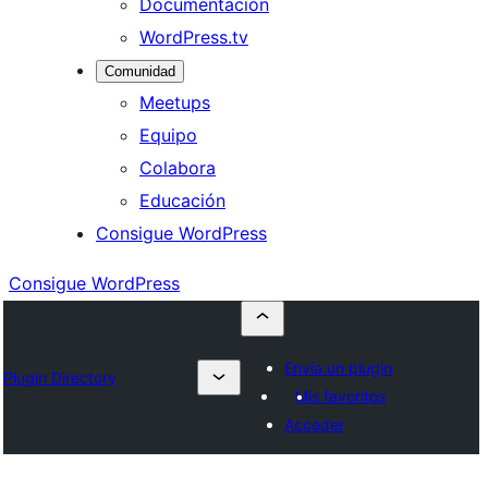
Documentación
WordPress.tv
Comunidad
Meetups
Equipo
Colabora
Educación
Consigue WordPress
Consigue WordPress
Envía un plugin
Plugin Directory
Mis favoritos
Acceder