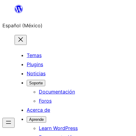
Saltar
al
Español (México)
contenido
Temas
Plugins
Noticias
Soporte
Documentación
Foros
Acerca de
Aprende
Learn WordPress