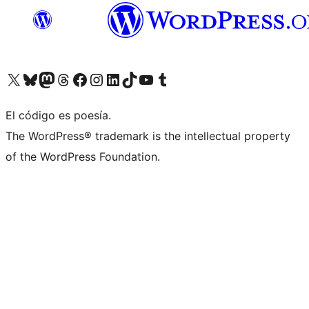
Visita nuestra cuenta de X (anteriormente Twitter)
Visita nuestra cuenta de Bluesky
Visita nuestra cuenta de Mastodon
Visita nuestra cuenta de Threads
Visita nuestra página de Facebook
Visita nuestra cuenta de Instagram
Visita nuestra cuenta de LinkedIn
Visita nuestra cuenta de TikTok
Visita nuestro canal de YouTube
Visita nuestra cuenta de Tumblr
El código es poesía.
The WordPress® trademark is the intellectual property
of the WordPress Foundation.