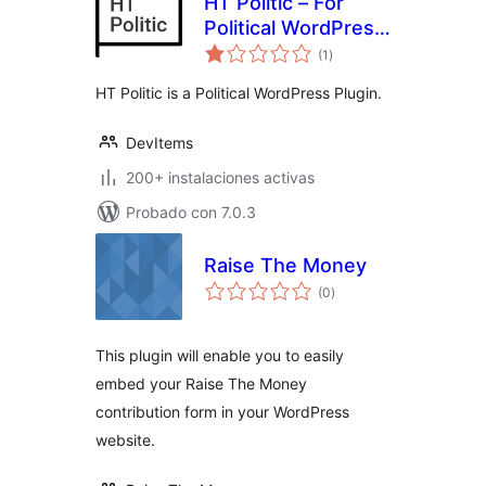
HT Politic – For
Political WordPress
total
Themes / Website
(1
)
de
valoraciones
HT Politic is a Political WordPress Plugin.
DevItems
200+ instalaciones activas
Probado con 7.0.3
Raise The Money
total
(0
)
de
valoraciones
This plugin will enable you to easily
embed your Raise The Money
contribution form in your WordPress
website.