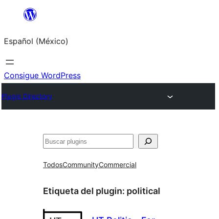
Saltar
al
Español (México)
contenido
Consigue WordPress
Plugin Directory
Buscar
Todos
Community
Commercial
Etiqueta del plugin:
political