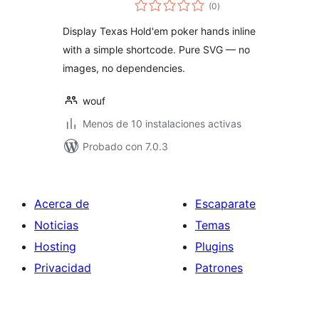
total
(0
)
de
valoraciones
Display Texas Hold'em poker hands inline
with a simple shortcode. Pure SVG — no
images, no dependencies.
wouf
Menos de 10 instalaciones activas
Probado con 7.0.3
Acerca de
Escaparate
Noticias
Temas
Hosting
Plugins
Privacidad
Patrones