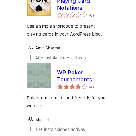
Playing Card
Notations
total
(0
)
de
valoraciones
Use a simple shortcode to present
playing cards in your WordPress blog.
Amit Sharma
40+ instalaciones activas
WP Poker
Tournaments
total
(4
)
de
valoraciones
Poker tournaments and freerolls for your
website
Musilek
10+ instalaciones activas