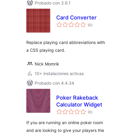
Probado con 3.6.1
Card Converter
total
(0
)
de
valoraciones
Replace playing card abbreviations with
a CSS playing card.
Nick Momrik
10+ instalaciones activas
Probado con 4.4.34
Poker Rakeback
Calculator Widget
total
(0
)
de
valoraciones
If you are running an online poker room
and are looking to give your players the