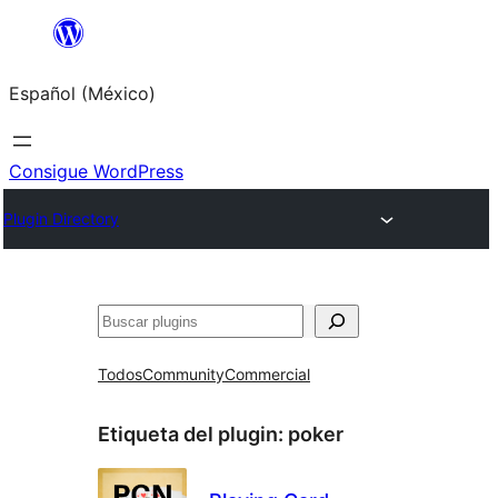
Saltar
al
Español (México)
contenido
Consigue WordPress
Plugin Directory
Buscar
Todos
Community
Commercial
Etiqueta del plugin:
poker