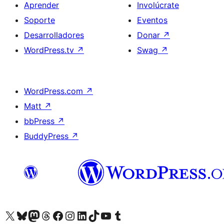
Aprender
Involúcrate
Soporte
Eventos
Desarrolladores
Donar
↗
WordPress.tv
↗
Swag
↗
WordPress.com
↗
Matt
↗
bbPress
↗
BuddyPress
↗
Visita nuestra cuenta de X (anteriormente Twitter)
Visita nuestra cuenta de Bluesky
Visita nuestra cuenta de Mastodon
Visita nuestra cuenta de Threads
Visita nuestra página de Facebook
Visita nuestra cuenta de Instagram
Visita nuestra cuenta de LinkedIn
Visita nuestra cuenta de TikTok
Visita nuestro canal de YouTube
Visita nuestra cuenta de Tumblr