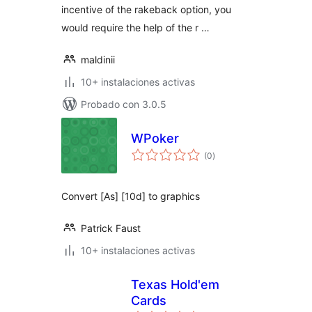
incentive of the rakeback option, you
would require the help of the r …
maldinii
10+ instalaciones activas
Probado con 3.0.5
WPoker
total
(0
)
de
valoraciones
Convert [As] [10d] to graphics
Patrick Faust
10+ instalaciones activas
Texas Hold'em
Cards