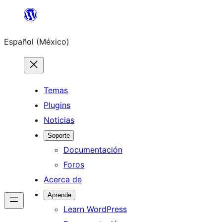
Saltar
al
Español (México)
contenido
Temas
Plugins
Noticias
Soporte
Documentación
Foros
Acerca de
Aprende
Learn WordPress