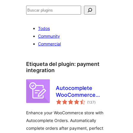
Buscar
Todos
Community
Commercial
Etiqueta del plugin:
payment
integration
Autocomplete
WooCommerce
total
Orders
(137
)
de
valoraciones
Enhance your WooCommerce store with
Autocomplete Orders. Automatically
complete orders after payment, perfect