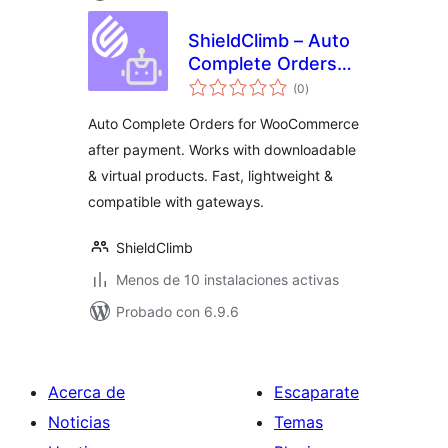
ShieldClimb – Auto
Complete Orders
total
for WooCommerce
(0
)
de
valoraciones
Auto Complete Orders for WooCommerce
after payment. Works with downloadable
& virtual products. Fast, lightweight &
compatible with gateways.
ShieldClimb
Menos de 10 instalaciones activas
Probado con 6.9.6
Acerca de
Escaparate
Noticias
Temas