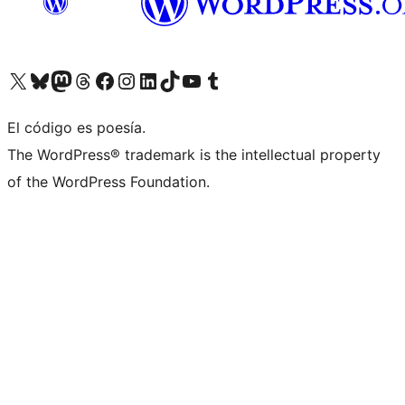
Visita nuestra cuenta de X (anteriormente Twitter)
Visita nuestra cuenta de Bluesky
Visita nuestra cuenta de Mastodon
Visita nuestra cuenta de Threads
Visita nuestra página de Facebook
Visita nuestra cuenta de Instagram
Visita nuestra cuenta de LinkedIn
Visita nuestra cuenta de TikTok
Visita nuestro canal de YouTube
Visita nuestra cuenta de Tumblr
El código es poesía.
The WordPress® trademark is the intellectual property
of the WordPress Foundation.