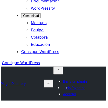
Documentación
WordPress.tv
Comunidad
Meetups
Equipo
Colabora
Educación
Consigue WordPress
Consigue WordPress
Envía un plugin
Plugin Directory
Mis favoritos
Acceder