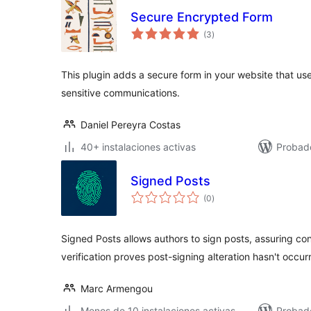
Secure Encrypted Form
total
(3
)
de
valoraciones
This plugin adds a secure form in your website that u
sensitive communications.
Daniel Pereyra Costas
40+ instalaciones activas
Probado
Signed Posts
total
(0
)
de
valoraciones
Signed Posts allows authors to sign posts, assuring con
verification proves post-signing alteration hasn't occur
Marc Armengou
Menos de 10 instalaciones activas
Probad