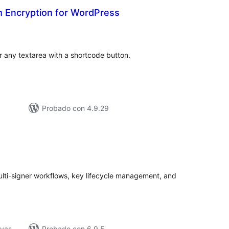
Encryption for WordPress
tal
loraciones
 any textarea with a shortcode button.
Probado con 4.9.29
tal
e
loraciones
ulti-signer workflows, key lifecycle management, and
ivas
Probado con 6.9.5