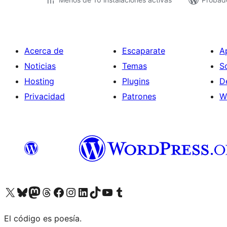
Acerca de
Escaparate
A
Noticias
Temas
S
Hosting
Plugins
D
Privacidad
Patrones
W
Visita nuestra cuenta de X (anteriormente Twitter)
Visita nuestra cuenta de Bluesky
Visita nuestra cuenta de Mastodon
Visita nuestra cuenta de Threads
Visita nuestra página de Facebook
Visita nuestra cuenta de Instagram
Visita nuestra cuenta de LinkedIn
Visita nuestra cuenta de TikTok
Visita nuestro canal de YouTube
Visita nuestra cuenta de Tumblr
El código es poesía.