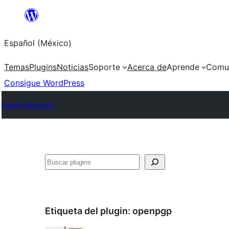
Saltar
al
Español (México)
contenido
Temas
Plugins
Noticias
Soporte
Acerca de
Aprende
Comu
Consigue WordPress
Plugin Directory
Buscar
Etiqueta del plugin:
openpgp