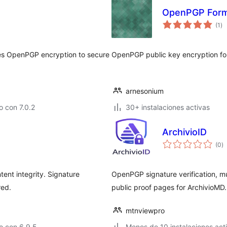
OpenPGP Form 
to
(1
)
de
va
ses OpenPGP encryption to secure
OpenPGP public key encryption for
arnesonium
 con 7.0.2
30+ instalaciones activas
ArchivioID
to
(0
)
d
va
tent integrity. Signature
OpenPGP signature verification, m
red.
public proof pages for ArchivioMD.
mtnviewpro
o con 6.9.5
Menos de 10 instalaciones act