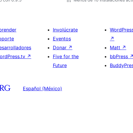
prender
Involúcrate
WordPres
oporte
Eventos
↗
esarrolladores
Donar
↗
Matt
↗
ordPress.tv
↗
Five for the
bbPress
Future
BuddyPre
Español (México)