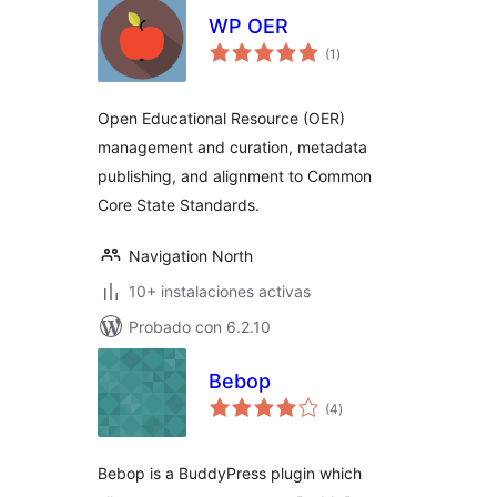
WP OER
total
(1
)
de
valoraciones
Open Educational Resource (OER)
management and curation, metadata
publishing, and alignment to Common
Core State Standards.
Navigation North
10+ instalaciones activas
Probado con 6.2.10
Bebop
total
(4
)
de
valoraciones
Bebop is a BuddyPress plugin which