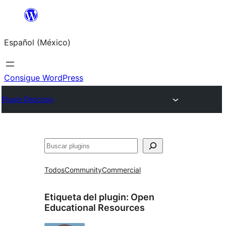
Saltar
al
Español (México)
contenido
Consigue WordPress
Plugin Directory
Buscar
Todos
Community
Commercial
Etiqueta del plugin:
Open
Educational Resources