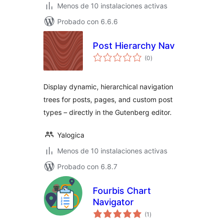
Menos de 10 instalaciones activas
Probado con 6.6.6
Post Hierarchy Nav
total
(0
)
de
valoraciones
Display dynamic, hierarchical navigation
trees for posts, pages, and custom post
types – directly in the Gutenberg editor.
Yalogica
Menos de 10 instalaciones activas
Probado con 6.8.7
Fourbis Chart
Navigator
total
(1
)
de