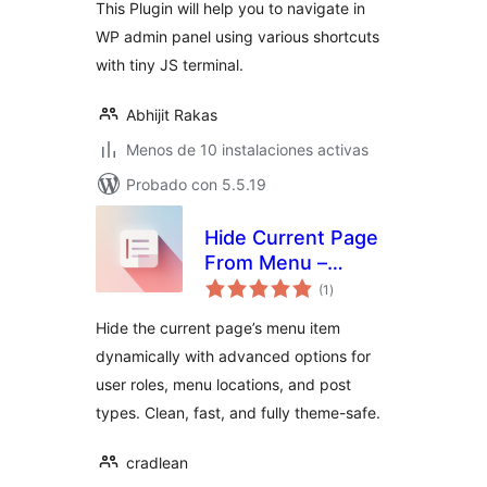
This Plugin will help you to navigate in
WP admin panel using various shortcuts
with tiny JS terminal.
Abhijit Rakas
Menos de 10 instalaciones activas
Probado con 5.5.19
Hide Current Page
From Menu –
total
Advanced
(1
)
de
valoraciones
Hide the current page’s menu item
dynamically with advanced options for
user roles, menu locations, and post
types. Clean, fast, and fully theme-safe.
cradlean