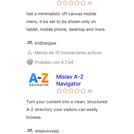
total
(0
)
de
valoraciones
Get a minimalistic off canvas mobile
menu, it be set to be shown only on
tablet, mobile phone, desktop and more.
lindbergsw
Menos de 10 instalaciones activas
Probado con 4.7.34
Mislav A-Z
Navigator
total
(0
)
de
valoraciones
Turn your content into a clean, structured
A-Z directory your visitors can easily
browse.
mislavkvesic