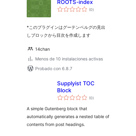
ROOTS-index
total
(0
)
de
valoraciones
*このプラグインはグーテンベルグの見出
しブロックから目次を作成します
14chan
Menos de 10 instalaciones activas
Probado con 6.8.7
Supplyist TOC
Block
total
(0
)
de
valoraciones
A simple Gutenberg block that
automatically generates a nested table of
contents from post headings.