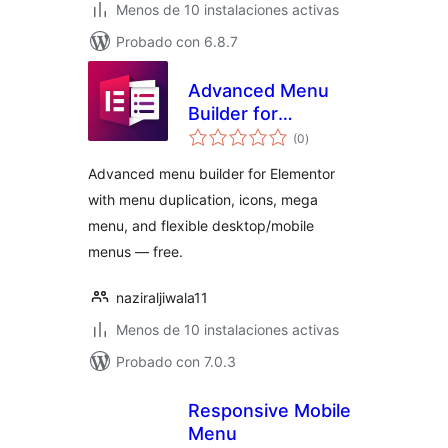
Menos de 10 instalaciones activas
Probado con 6.8.7
Advanced Menu
Builder for
total
Elementor
(0
)
de
valoraciones
Advanced menu builder for Elementor
with menu duplication, icons, mega
menu, and flexible desktop/mobile
menus — free.
naziraljiwala11
Menos de 10 instalaciones activas
Probado con 7.0.3
Responsive Mobile
Menu