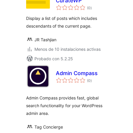
CurateWP
total
(0
)
de
valoraciones
Display a list of posts which includes
descendants of the current page.
JR Tashjian
Menos de 10 instalaciones activas
Probado con 5.2.25
Admin Compass
total
(0
)
de
valoraciones
Admin Compass provides fast, global
search functionality for your WordPress
admin area.
Tag Concierge