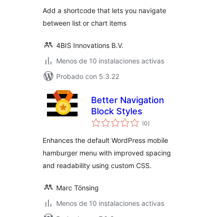
valoraciones
Add a shortcode that lets you navigate
between list or chart items
4BIS Innovations B.V.
Menos de 10 instalaciones activas
Probado con 5.3.22
Better Navigation
Block Styles
total
(0
)
de
valoraciones
Enhances the default WordPress mobile
hamburger menu with improved spacing
and readability using custom CSS.
Marc Tönsing
Menos de 10 instalaciones activas