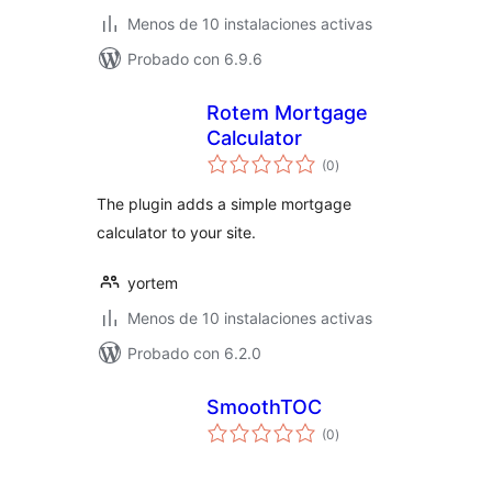
Menos de 10 instalaciones activas
Probado con 6.9.6
Rotem Mortgage
Calculator
total
(0
)
de
valoraciones
The plugin adds a simple mortgage
calculator to your site.
yortem
Menos de 10 instalaciones activas
Probado con 6.2.0
SmoothTOC
total
(0
)
de
valoraciones