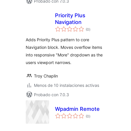
Probado con 7.0.3
Priority Plus
Navigation
total
(0
)
de
valoraciones
Adds Priority Plus pattern to core
Navigation block. Moves overflow items
into responsive "More" dropdown as the
users viewport narrows.
Troy Chaplin
Menos de 10 instalaciones activas
Probado con 7.0.3
Wpadmin Remote
total
(0
)
de
valoraciones