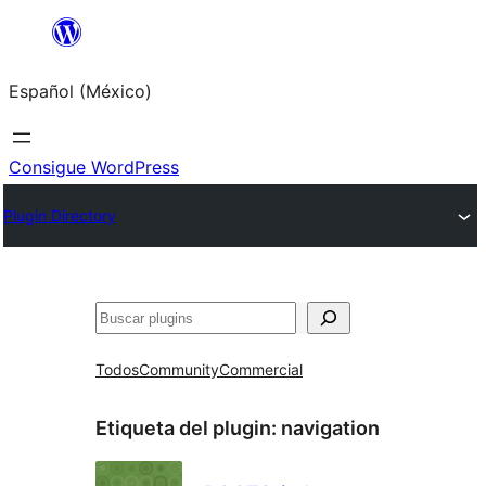
Saltar
al
Español (México)
contenido
Consigue WordPress
Plugin Directory
Buscar
Todos
Community
Commercial
Etiqueta del plugin:
navigation