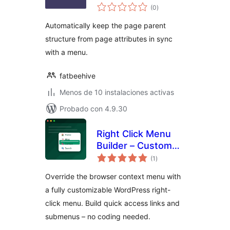
total
(0
)
de
valoraciones
Automatically keep the page parent
structure from page attributes in sync
with a menu.
fatbeehive
Menos de 10 instalaciones activas
Probado con 4.9.30
Right Click Menu
Builder – Custom
total
Context Menu
(1
)
de
valoraciones
Maker
Override the browser context menu with
a fully customizable WordPress right-
click menu. Build quick access links and
submenus – no coding needed.