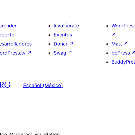
prender
Involúcrate
WordPres
oporte
Eventos
↗
esarrolladores
Donar
↗
Matt
↗
ordPress.tv
↗
Swag
↗
bbPress
BuddyPre
Español (México)
 the WordPress Foundation.