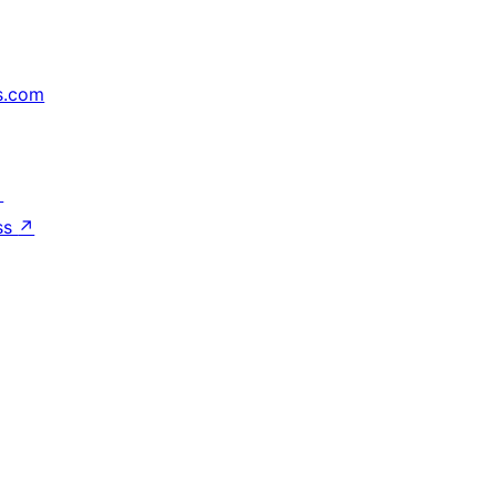
s.com
↗
ss
↗