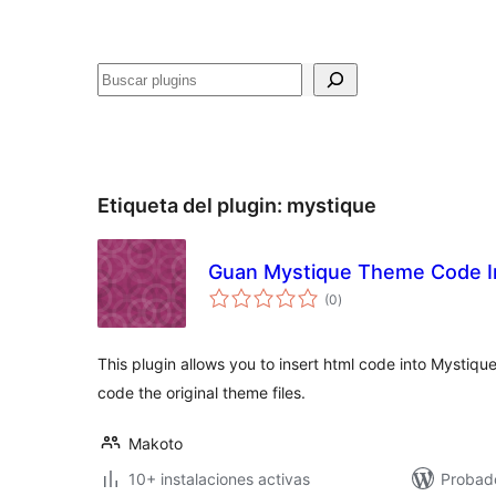
Buscar
Etiqueta del plugin:
mystique
Guan Mystique Theme Code I
total
(0
)
de
valoraciones
This plugin allows you to insert html code into Mystiq
code the original theme files.
Makoto
10+ instalaciones activas
Probad