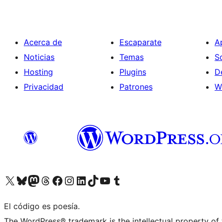
Acerca de
Escaparate
A
Noticias
Temas
S
Hosting
Plugins
D
Privacidad
Patrones
W
Visita nuestra cuenta de X (anteriormente Twitter)
Visita nuestra cuenta de Bluesky
Visita nuestra cuenta de Mastodon
Visita nuestra cuenta de Threads
Visita nuestra página de Facebook
Visita nuestra cuenta de Instagram
Visita nuestra cuenta de LinkedIn
Visita nuestra cuenta de TikTok
Visita nuestro canal de YouTube
Visita nuestra cuenta de Tumblr
El código es poesía.
The WordPress® trademark is the intellectual property of