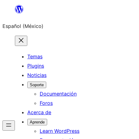
Saltar
al
Español (México)
contenido
Temas
Plugins
Noticias
Soporte
Documentación
Foros
Acerca de
Aprende
Learn WordPress